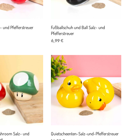
z- und Pfefferstreuer
Fußballschuh und Ball Salz- und
Pfefferstreuer
nglicher
Aktueller
€
Preis
6,99
€
ENKORB
ist:
IN DEN WARENKORB
4,99 €.
shroom Salz- und
Quietscheenten-Salz-und-Pfefferstreuer
et