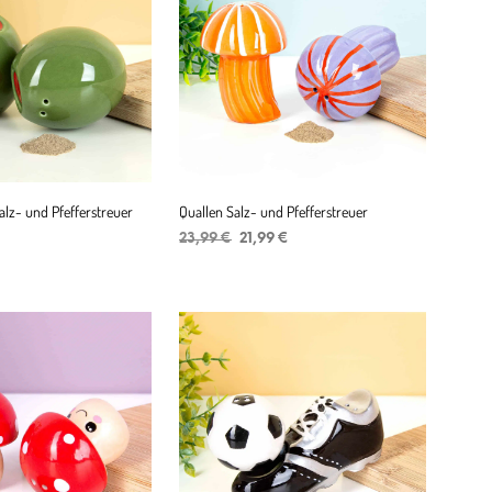
lz- und Pfefferstreuer
Quallen Salz- und Pfefferstreuer
Ursprünglicher
Aktueller
23,99
€
21,99
€
Preis
Preis
IN DEN WARENKORB
war:
ist:
ENKORB
23,99 €
21,99 €.