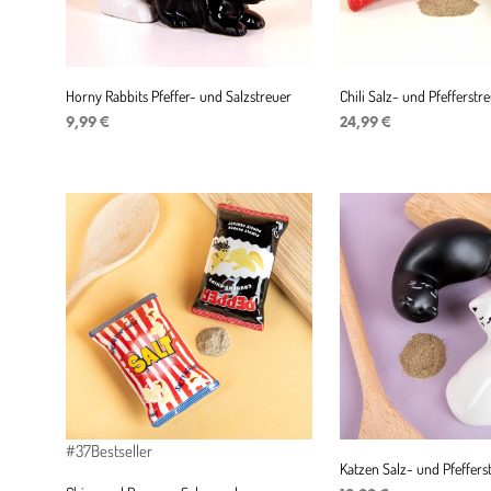
Horny Rabbits Pfeffer- und Salzstreuer
Chili Salz- und Pfefferstr
9,99
€
24,99
€
IN DEN WARENKORB
IN DEN WARENKORB
#37
Bestseller
Katzen Salz- und Pfeffers