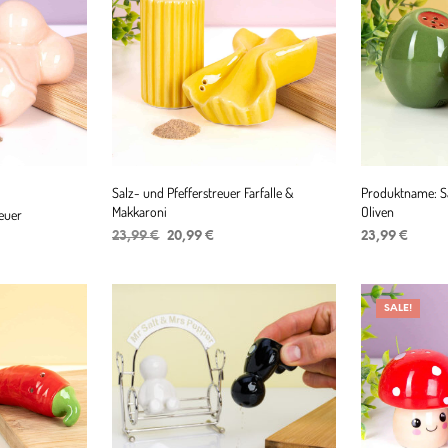
Salz- und Pfefferstreuer Farfalle &
Produktname: Sa
Makkaroni
Oliven
reuer
Ursprünglicher
Aktueller
23,99
€
20,99
€
23,99
€
Preis
Preis
IN DEN WARENKORB
IN DEN WAR
war:
ist:
23,99 €
20,99 €.
SALE!