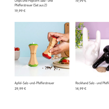
Chips und Popcorn Salz- und
19,99
€
Pfefferstreuer (Set aus 2)
IN DEN WARENKORB
19,99
€
IN DEN WARENKORB
Apfel-Salz-und-Pfefferstreuer
Rockhand Salz- und Pfeff
29,99
€
14,99
€
IN DEN WARENKORB
IN DEN WARENKORB