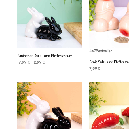
#47
Bestseller
Kaninchen-Salz- und Pfefferstreuer
Penis Salz- und Pfefferst
Ursprünglicher
Aktueller
17,99
€
12,99
€
Preis
Preis
7,99
€
IN DEN WARENKORB
war:
ist:
IN DEN WARENKORB
17,99 €
12,99 €.