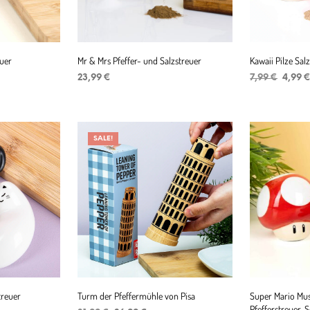
euer
Mr & Mrs Pfeffer- und Salzstreuer
Kawaii Pilze Sal
Ursprü
23,99
€
7,99
€
4,99
Preis
IN DEN WARENKORB
IN DEN WAR
war:
7,99 €
SALE!
treuer
Turm der Pfeffermühle von Pisa
Super Mario Mu
Pfefferstreuer-S