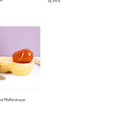
16,99
€
IN DEN WARENKORB
ENKORB
nd Pfefferstreuer
ENKORB