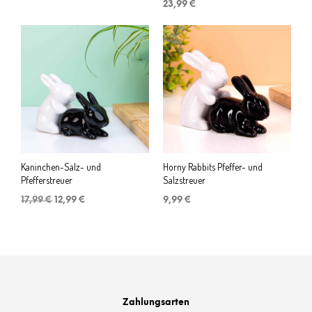
Preis
Preis
23,99
€
war:
ist:
23,99 €
21,99 €.
Kaninchen-Salz- und
Horny Rabbits Pfeffer- und
Pfefferstreuer
Salzstreuer
Ursprünglicher
Aktueller
17,99
€
12,99
€
9,99
€
Preis
Preis
war:
ist:
17,99 €
12,99 €.
Zahlungsarten