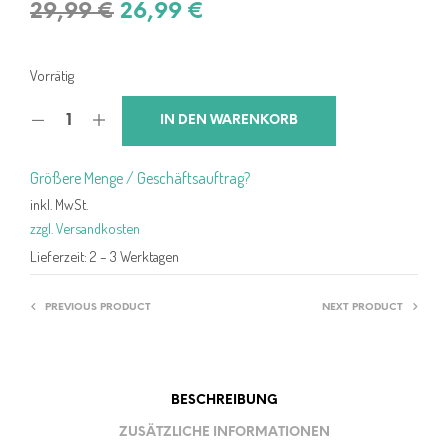
Ursprünglicher
Aktueller
29,99
€
26,99
€
Preis
Preis
war:
ist:
Vorrätig
29,99 €
26,99 €.
IN DEN WARENKORB
Größere Menge / Geschäftsauftrag?
inkl. MwSt.
zzgl. Versandkosten
Lieferzeit:
2 – 3 Werktagen
PREVIOUS PRODUCT
NEXT PRODUCT
BESCHREIBUNG
ZUSÄTZLICHE INFORMATIONEN