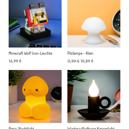
Minecraft Wolf Icon-Leuchte
Pilzlampe - Klein
Ursprünglicher
Aktueller
16,99
€
11,99
€
10,89
€
Preis
Preis
war:
ist:
11,99 €
10,89 €.
Penis-Nachtlicht
Wiederaufladbares Kerzenlicht