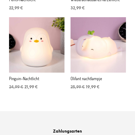
22,99
€
32,99
€
Pinguin-Nachtlicht
Olifant nachtlampje
Ursprünglicher
Aktueller
Ursprünglicher
Aktueller
24,99
€
21,99
€
25,99
€
19,99
€
Preis
Preis
Preis
Preis
war:
ist:
war:
ist:
24,99 €
21,99 €.
25,99 €
19,99 €.
Zahlungsarten