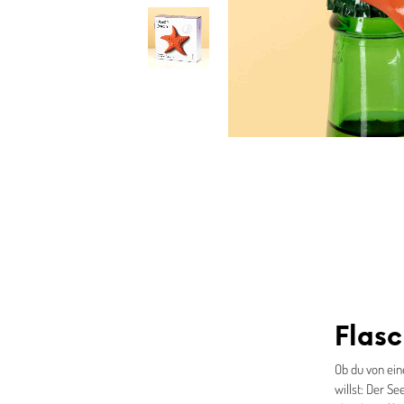
Flasc
Ob du von ein
willst: Der S