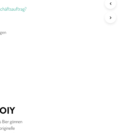
chäftsauftrag?
agen
DOIY
s Bier gönnen
originelle