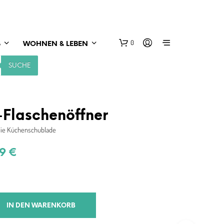
0
S
WOHNEN & LEBEN
SUCHE
-Flaschenöffner
ie Küchenschublade
prünglicher
Aktueller
99
€
s
Preis
:
ist:
99 €
17,99 €.
IN DEN WARENKORB