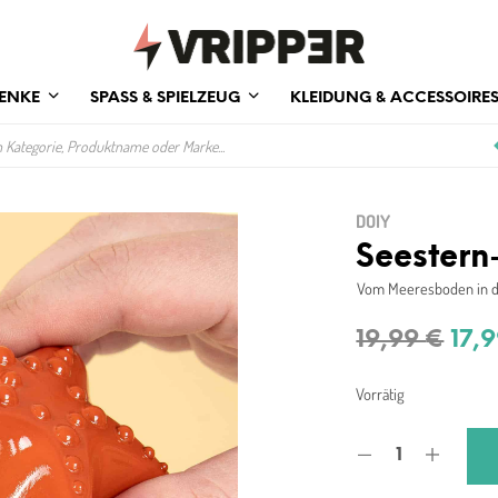
ENKE
SPASS & SPIELZEUG
KLEIDUNG & ACCESSOIRE
DOIY
Seestern
Vom Meeresboden in d
Urs
19,99
€
17,
Prei
Vorrätig
war
19,