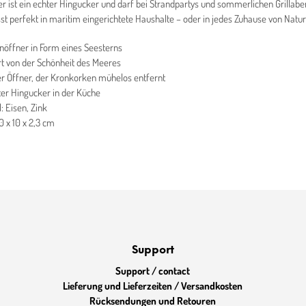
r ist ein echter Hingucker und darf bei Strandpartys und sommerlichen Grillabe
sst perfekt in maritim eingerichtete Haushalte – oder in jedes Zuhause von Natu
nöffner in Form eines Seesterns
ert von der Schönheit des Meeres
r Öffner, der Kronkorken mühelos entfernt
ter Hingucker in der Küche
: Eisen, Zink
0 x 10 x 2,3 cm
Support
Support / contact
Lieferung und Lieferzeiten / Versandkosten
Rücksendungen und Retouren