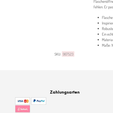
Flaschenöffne
fehlen. Er pa
Flasche
Inspiri
Robuste
Ein ech
Material
Maße: 1
SKU:
967523
Zahlungsarten