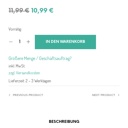
Ursprünglicher
Aktueller
11,99
€
10,99
€
Preis
Preis
war:
ist:
Vorrätig
11,99 €
10,99 €.
IN DEN WARENKORB
Größere Menge / Geschäftsauftrag?
inkl. MwSt.
zzgl. Versandkosten
Lieferzeit:
2 – 3 Werktagen
PREVIOUS PRODUCT
NEXT PRODUCT
BESCHREIBUNG