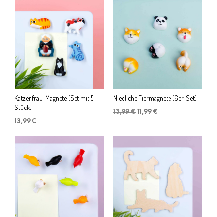
Katzenfrau-Magnete (Set mit 5
Niedliche Tiermagnete (6er-Set)
Stück)
Ursprünglicher
Aktueller
13,99
€
11,99
€
Preis
Preis
13,99
€
war:
ist:
13,99 €
11,99 €.