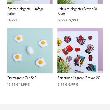
Spatzen-Magnete - Kräftige
Holztiere-Magnete (Set von 3) -
Farben
Katze
Ursprünglicher
Aktueller
14,99
€
12,99
€
9,99
€
Preis
Preis
war:
ist:
12,99 €
9,99 €.
Eiermagnete (5er-Set)
Spiderman Magnete (Set von 24)
Ursprünglicher
Aktueller
Ursprünglicher
Aktueller
13,99
€
11,99
€
8,99
€
6,99
€
Preis
Preis
Preis
Preis
war:
ist:
war:
ist:
13,99 €
11,99 €.
8,99 €
6,99 €.