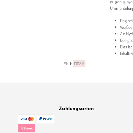
du genug hydri
Ummantelung 
Origine
Weißes 
Zur Hyd
Geeigne
Dies ist
Inhalt:
SKU:
130816
Zahlungsarten