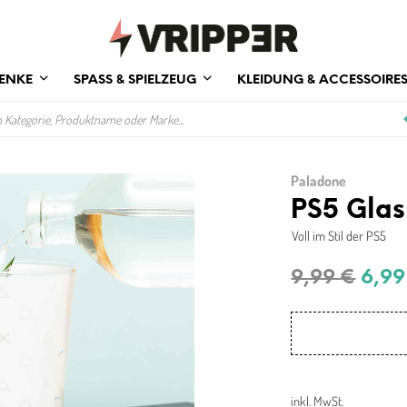
ENKE
SPASS & SPIELZEUG
KLEIDUNG & ACCESSOIRE
Paladone
PS5 Glas
Voll im Stil der PS5
Ursp
9,99
€
6,9
Prei
war:
9,99
inkl. MwSt.