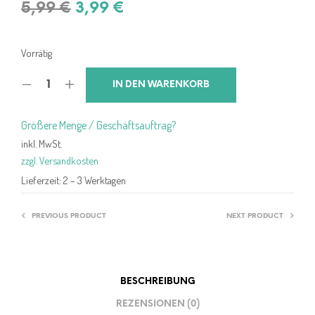
Ursprünglicher
Aktueller
5,99
€
3,99
€
Preis
Preis
war:
ist:
Vorrätig
5,99 €
3,99 €.
IN DEN WARENKORB
Größere Menge / Geschäftsauftrag?
inkl. MwSt.
zzgl. Versandkosten
Lieferzeit:
2 – 3 Werktagen
PREVIOUS PRODUCT
NEXT PRODUCT
BESCHREIBUNG
REZENSIONEN (0)