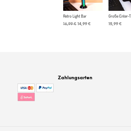
Retro Light Bar
Große Enter-T
Ursprünglicher
Aktueller
16,99
€
14,99
€
15,99
€
Preis
Preis
war:
ist:
16,99 €
14,99 €.
Zahlungsarten