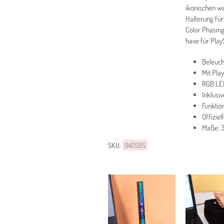
ikonischen we
Halterung für
Color Phasing
have für Play
Beleuch
Mit Pla
RGB LED
Inklusi
Funktio
Offiziel
Maße: 
SKU:
940585