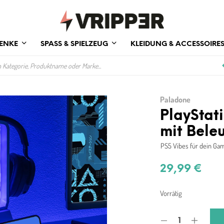
ENKE
SPASS & SPIELZEUG
KLEIDUNG & ACCESSOIRE
Paladone
PlayStat
mit Bele
PS5 Vibes für dein G
29,99
€
Vorrätig