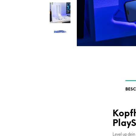
BES
Kopfh
PlayS
Level up dein