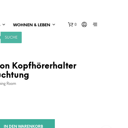
0
S
WOHNEN & LEBEN
SUCHE
ion Kopfhörerhalter
uchtung
aming Room
IN DEN WARENKORB