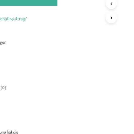
chäftsauftrag?
agen
(0)
ung hat die