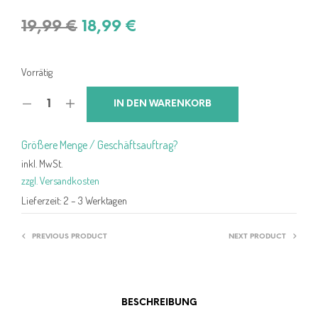
Ursprünglicher
Aktueller
19,99
€
18,99
€
Preis
Preis
war:
ist:
Vorrätig
19,99 €
18,99 €.
IN DEN WARENKORB
Größere Menge / Geschäftsauftrag?
inkl. MwSt.
zzgl. Versandkosten
Lieferzeit:
2 – 3 Werktagen
PREVIOUS PRODUCT
NEXT PRODUCT
BESCHREIBUNG