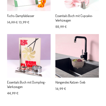
Fuchs-Dampfablasser
Essentials Buch mit Cupcake-
Werkzeugen
Ursprünglicher
Aktueller
14,99
€
13,99
€
Preis
Preis
55,99
€
war:
ist:
14,99 €
13,99 €.
Essentials Buch mit Dumpling-
Hängendes Katzen-Sieb
Werkzeugen
16,99
€
44,99
€