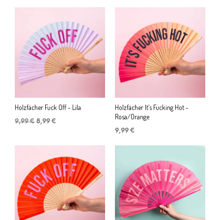
Holzfächer Fuck Off - Lila
Holzfächer It’s Fucking Hot -
Rosa/Orange
Ursprünglicher
Aktueller
9,99
€
8,99
€
Preis
Preis
9,99
€
war:
ist:
9,99 €
8,99 €.