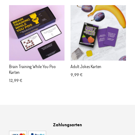
Preis
Preis
war:
ist:
11,99 €
9,99 €.
Brain Training While You Poo
Adult Jokes Karten
Karten
9,99
€
12,99
€
Zahlungsarten