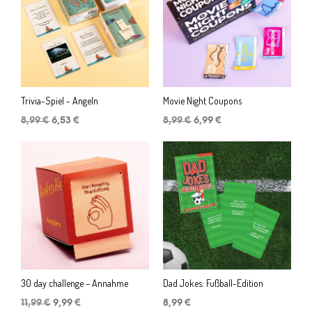
Trivia-Spiel - Angeln
Movie Night Coupons
Ursprünglicher
Aktueller
Ursprünglicher
Aktueller
8,99
€
6,53
€
8,99
€
6,99
€
Preis
Preis
Preis
Preis
war:
ist:
war:
ist:
8,99 €
6,53 €.
8,99 €
6,99 €.
30 day challenge – Annahme
Dad Jokes: Fußball-Edition
Ursprünglicher
Aktueller
11,99
€
9,99
€
8,99
€