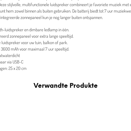
Deze stijlvolle, multifunctionele luidspreker combineert je favoriete muziek me
unt hem zowel binnen als buiten gebruiken. De batterij biedt tot 7 uur muziekw
eïntegreerde zonnepaneel kun je nog langer buiten ontspannen.
th-luidspreker en dimbare ledlamp in één.
reerd zonnepaneel voor extra lange speeltijd.
le luidspreker voor uw tuin, balkon of park.
j: 3600 mAh voor maximaal 7 uur speeltijd.
atwaterdicht
aar via USB-C
gen: 25 x 20 cm
Verwandte Produkte