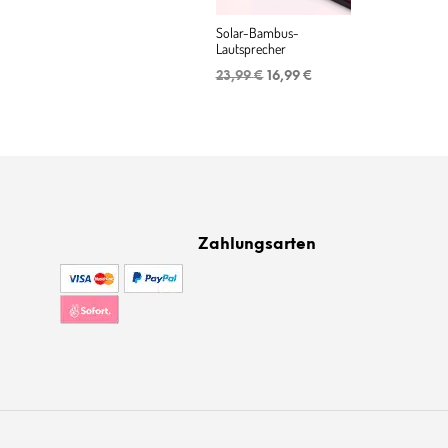
Solar-Bambus-
Lautsprecher
Ursprünglicher
Aktueller
23,99
€
16,99
€
Preis
Preis
war:
ist:
23,99 €
16,99 €.
Zahlungsarten