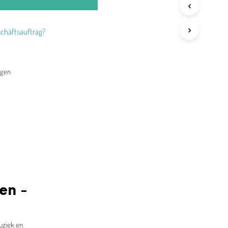
chäftsauftrag?
agen
en -
uziek en