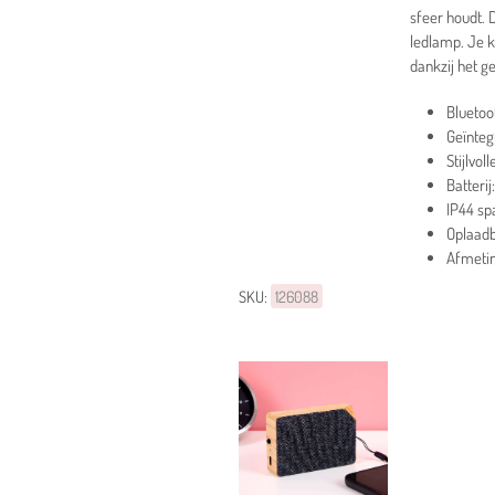
sfeer houdt. 
ledlamp. Je k
dankzij het g
Bluetoo
Geïnteg
Stijlvol
Batteri
IP44 sp
Oplaadb
Afmetin
SKU:
126088