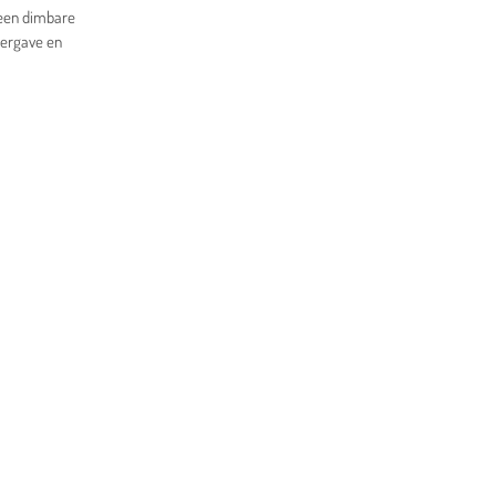
t een dimbare
eergave en