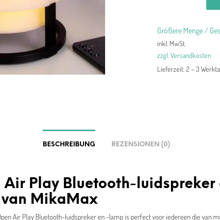
Größere Menge / Ges
inkl. MwSt.
zzgl. Versandkosten
Lieferzeit:
2 – 3 Werkt
BESCHREIBUNG
REZENSIONEN (0)
Air Play Bluetooth-luidspreker 
 van MikaMax
en Air Play Bluetooth-luidspreker en -lamp is perfect voor iedereen die van m