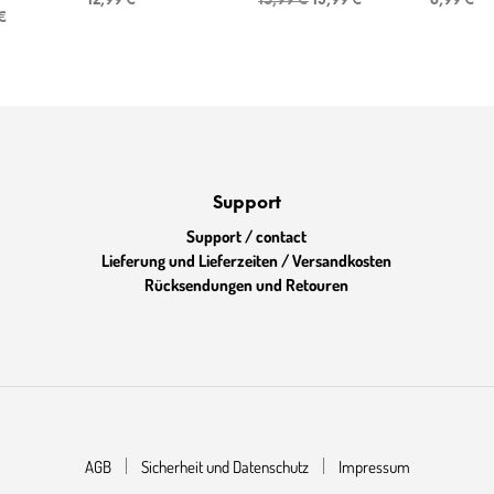
12,99
€
15,99
€
13,99
€
8,99
€
rünglicher
Aktueller
Preis
Preis
€
Preis
war:
ist:
ist:
15,99 €
13,99 €.
 €
7,99 €.
Support
Support / contact
Lieferung und Lieferzeiten / Versandkosten
Rücksendungen und Retouren
AGB
Sicherheit und Datenschutz
Impressum