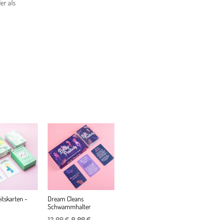
er als
tskarten -
Dream Cleans
Schwammhalter
Ursprünglicher
Aktueller