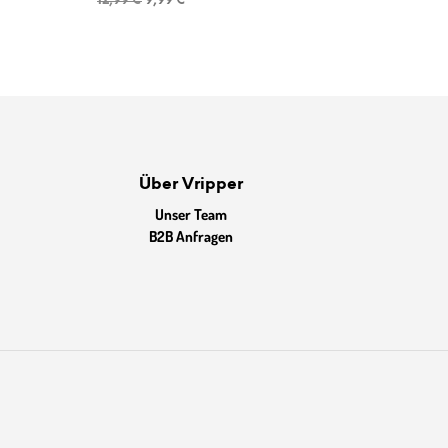
12,99
€
9,99
€
Preis
Preis
war:
ist:
12,99 €
9,99 €.
Über Vripper
Unser Team
B2B Anfragen