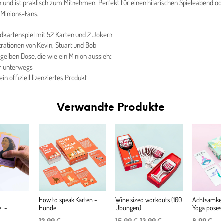
n und ist praktisch zum Mitnehmen. Perfekt für einen hilarischen Spieleabend od
 Minions-Fans.
dkartenspiel mit 52 Karten und 2 Jokern
strationen von Kevin, Stuart und Bob
 gelben Dose, die wie ein Minion aussieht
ür unterwegs
 ein offiziell lizenziertes Produkt
Verwandte Produkte
How to speak Karten -
Wine sized workouts (100
Achtsamkei
l -
Hunde
Übungen)
Yoga poses
Ursprünglicher
Aktueller