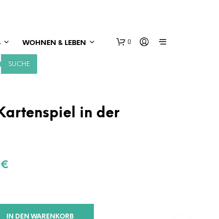
0
S
WOHNEN & LEBEN
SUCHE
Kartenspiel in der
rünglicher
Aktueller
9
€
s
Preis
ist:
 €
5,99 €.
IN DEN WARENKORB