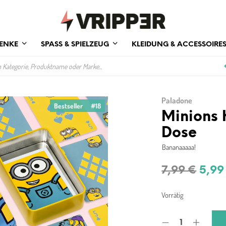
ENKE
SPASS & SPIELZEUG
KLEIDUNG & ACCESSOIRE
Paladone
Bestseller
#18
Minions 
Dose
Bananaaaaa!
Ursp
7,99
€
5,9
Prei
Vorrätig
war:
7,99