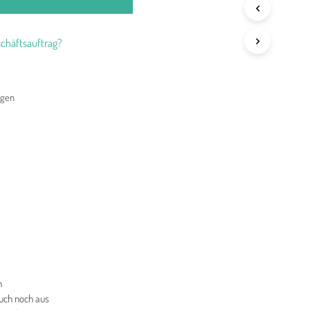
chäftsauftrag?
agen
n
auch noch aus