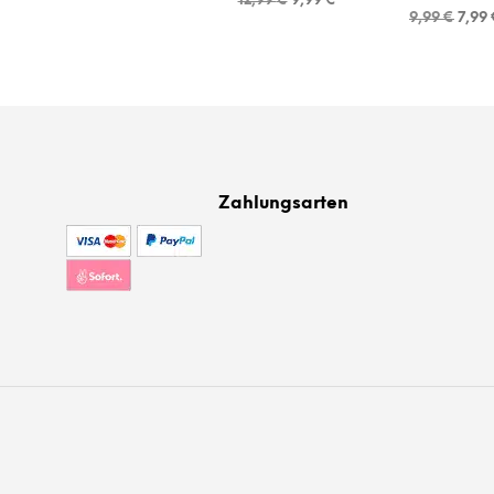
12,99
€
9,99
€
Ursp
Preis
Preis
9,99
€
7,99
Preis
war:
ist:
war:
12,99 €
9,99 €.
9,99
Zahlungsarten