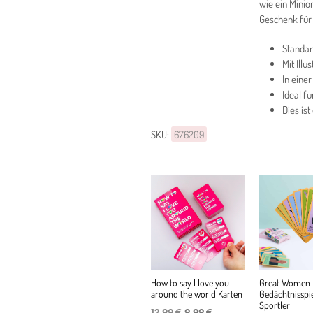
wie ein Minio
Geschenk für
Standar
Mit Illu
In einer
Ideal f
Dies ist
SKU:
676209
How to say I love you
Great Women
around the world Karten
Gedächtnisspie
Sportler
Ursprünglicher
Aktueller