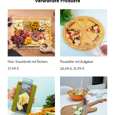
Verwandte Produkte
Holz-Snackbrett mit Fächern
Pizzateller mit Aufgaben
Ursprünglicher
Aktueller
17,99
€
25,99
€
21,99
€
Preis
Preis
war:
ist:
25,99 €
21,99 €.