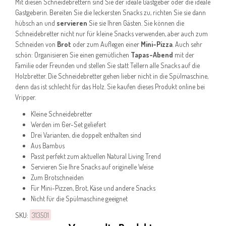
Mit diesen Schneidebrettern sind Sie der ideale Gastgeber oder die ideale
Gastgeberin. Bereiten Sie die leckersten Snacks zu, richten Sie sie dann
hübsch an und
servieren
Sie sie Ihren Gästen. Sie können die
Schneidebretter nicht nur für kleine Snacks verwenden, aber auch zum
Schneiden von
Brot
oder zum Auflegen einer
Mini-Pizza
. Auch sehr
schön: Organisieren Sie einen gemütlichen
Tapas-Abend
mit der
Familie oder Freunden und stellen Sie statt Tellern alle Snacks auf die
Holzbretter. Die Schneidebretter gehen lieber nicht in die Spülmaschine,
denn das ist schlecht für das Holz. Sie kaufen dieses Produkt online bei
Vripper.
Kleine Schneidebretter
Werden im 6er-Set geliefert
Drei Varianten, die doppelt enthalten sind
Aus Bambus
Passt perfekt zum aktuellen Natural Living Trend
Servieren Sie Ihre Snacks auf originelle Weise
Zum Brotschneiden
Für Mini-Pizzen, Brot, Käse und andere Snacks
Nicht für die Spülmaschine geeignet
SKU:
313501