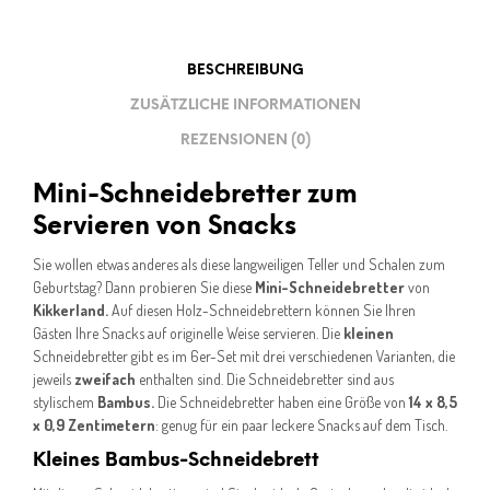
BESCHREIBUNG
ZUSÄTZLICHE INFORMATIONEN
REZENSIONEN (0)
Mini-Schneidebretter zum
Servieren von Snacks
Sie wollen etwas anderes als diese langweiligen Teller und Schalen zum
Geburtstag? Dann probieren Sie diese
Mini-Schneidebretter
von
Kikkerland.
Auf diesen Holz-Schneidebrettern können Sie Ihren
Gästen Ihre Snacks auf originelle Weise servieren. Die
kleinen
Schneidebretter gibt es im 6er-Set mit drei verschiedenen Varianten, die
jeweils
zweifach
enthalten sind. Die Schneidebretter sind aus
stylischem
Bambus.
Die Schneidebretter haben eine Größe von
14 x 8,5
x 0,9 Zentimetern
: genug für ein paar leckere Snacks auf dem Tisch.
Kleines Bambus-Schneidebrett