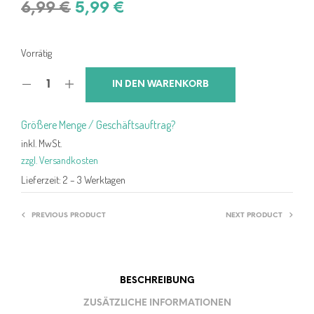
Ursprünglicher
Aktueller
6,99
€
5,99
€
Preis
Preis
war:
ist:
Vorrätig
6,99 €
5,99 €.
IN DEN WARENKORB
Größere Menge / Geschäftsauftrag?
inkl. MwSt.
zzgl. Versandkosten
Lieferzeit:
2 – 3 Werktagen
PREVIOUS PRODUCT
NEXT PRODUCT
BESCHREIBUNG
ZUSÄTZLICHE INFORMATIONEN