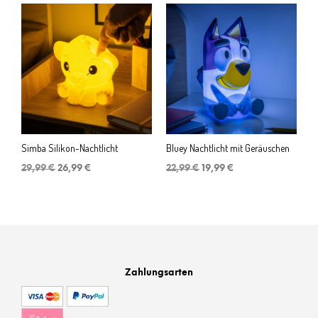
war:
ist:
29,99 €
26,99 €.
17,99 €
16,99 €.
Simba Silikon-Nachtlicht
Bluey Nachtlicht mit Geräuschen
Ursprünglicher
Aktueller
Ursprünglicher
Aktueller
29,99
€
26,99
€
22,99
€
19,99
€
Preis
Preis
Preis
Preis
war:
ist:
war:
ist:
29,99 €
26,99 €.
22,99 €
19,99 €.
Zahlungsarten