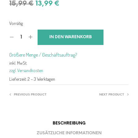
Ursprünglicher
Aktueller
15,99
€
13,99
€
Preis
Preis
war:
ist:
Vorrätig
15,99 €
13,99 €.
IN DEN WARENKORB
Größere Menge / Geschäftsauftrag?
inkl. MwSt.
zzgl. Versandkosten
Lieferzeit:
2 – 3 Werktagen
PREVIOUS PRODUCT
NEXT PRODUCT
BESCHREIBUNG
ZUSÄTZLICHE INFORMATIONEN