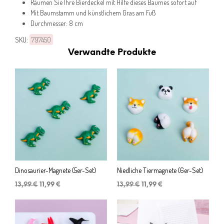
Räumen Sie Ihre Bierdeckel mit Hilfe dieses Baumes sofort auf
Mit Baumstamm und künstlichem Gras am Fuß
Durchmesser: 8 cm
SKU:
797450
Verwandte Produkte
Dinosaurier-Magnete (5er-Set)
Niedliche Tiermagnete (6er-Set)
Ursprünglicher
Aktueller
Ursprünglicher
Aktueller
13,99
€
11,99
€
13,99
€
11,99
€
Preis
Preis
Preis
Preis
war:
ist:
war:
ist:
13,99 €
11,99 €.
13,99 €
11,99 €.