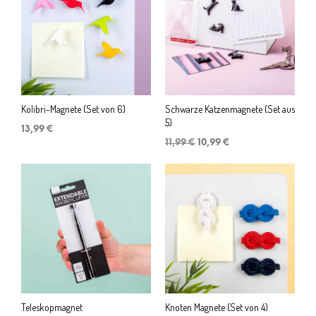
Kolibri-Magnete (Set von 6)
Schwarze Katzenmagnete (Set aus
5)
13,99
€
Ursprünglicher
Aktueller
11,99
€
10,99
€
Preis
Preis
war:
ist:
11,99 €
10,99 €.
Teleskopmagnet
Knoten Magnete (Set von 4)