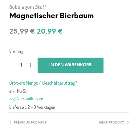
Bubblegum Stuff
Magnetischer Bierbaum
Ursprünglicher
Aktueller
25,99
€
20,99
€
Preis
Preis
war:
ist:
Vorrätig
25,99 €
20,99 €.
IN DEN WARENKORB
Größere Menge / Geschäftsauftrag?
inkl. MwSt.
zzgl. Versandkosten
Lieferzeit:
2 – 3 Werktagen
PREVIOUS PRODUCT
NEXT PRODUCT