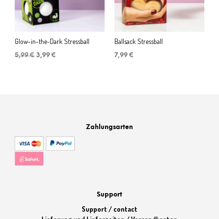
Glow-in-the-Dark Stressball
Ballsack Stressball
Ursprünglicher
Aktueller
5,99
€
3,99
€
7,99
€
Preis
Preis
war:
ist:
5,99 €
3,99 €.
Zahlungsarten
Support
Support / contact