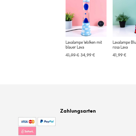
Lavalampe Wolken mit
Lavalampe Bl
blauer Lava
rosa Lava
Ursprünglicher
Aktueller
41,99
€
34,99
€
41,99
€
Preis
Preis
war:
ist:
41,99 €
34,99 €.
Zahlungsarten