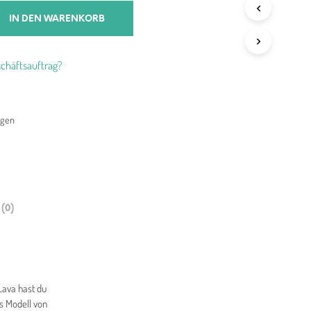
99 €
34,99 €.
IN DEN WARENKORB
chäftsauftrag?
agen
(0)
Lava hast du
s Modell von