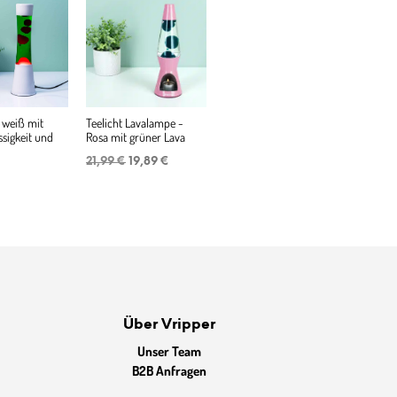
 weiß mit
Teelicht Lavalampe -
ssigkeit und
Rosa mit grüner Lava
Ursprünglicher
Aktueller
21,99
€
19,89
€
Preis
Preis
war:
ist:
21,99 €
19,89 €.
Über Vripper
Unser Team
B2B Anfragen