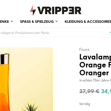
ENKE
SPASS & SPIELZEUG
KLEIDUNG & ACCESSOIRE
Fisura
Lavalamp
Orange F
Oranger
In echten 70er-Jahre-
Urs
37,99
€
34
Pre
Vorrätig
war