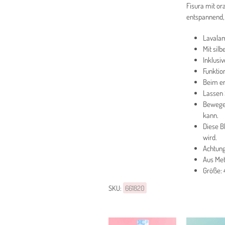
Fisura mit or
entspannend,
Lavalam
Mit sil
Inklusi
Funktio
Beim er
Lassen 
Bewegen
kann.
Diese B
wird.
Achtung
Aus Met
Größe: 
SKU:
661820