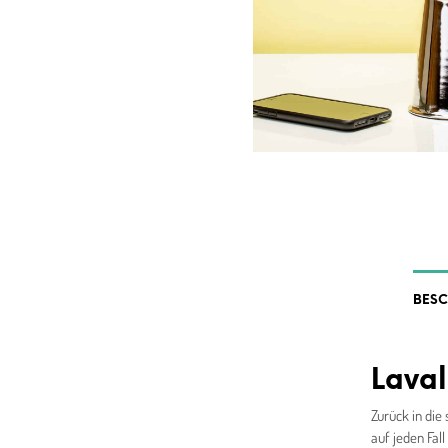
BES
Lava
Zurück in die
auf jeden Fal