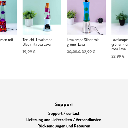
umen mit
Teelicht-Lavalampe –
Lavalampe Silber mit
Lavalampe
Blau mit rosa Lava
grüner Lava
grüner Flü
rosa Lava
Ursprünglicher
Aktueller
19,99
€
39,99
€
32,99
€
Preis
Preis
22,99
€
war:
ist:
39,99 €
32,99 €.
Support
Support / contact
Lieferung und Lieferzeiten / Versandkosten
Rücksendungen und Retouren