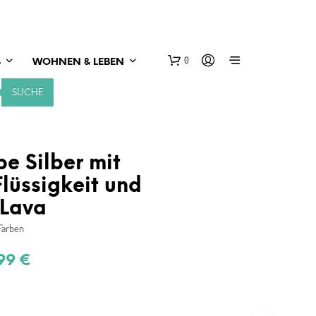
0
S
WOHNEN & LEBEN
SUCHE
e Silber mit
lüssigkeit und
 Lava
Farben
prünglicher
Aktueller
,99
€
is
Preis
:
ist: