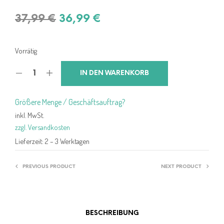
Ursprünglicher
Aktueller
37,99
€
36,99
€
Preis
Preis
war:
ist:
Vorrätig
37,99 €
36,99 €.
IN DEN WARENKORB
Größere Menge / Geschäftsauftrag?
inkl. MwSt.
zzgl. Versandkosten
Lieferzeit:
2 – 3 Werktagen
PREVIOUS PRODUCT
NEXT PRODUCT
BESCHREIBUNG