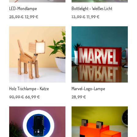
LED-Mondlampe
Bottlelight - Weißes Licht
Ursprünglicher
Aktueller
Ursprünglicher
Aktueller
25,99
€
12,99
€
13,99
€
11,99
€
Preis
Preis
Preis
Preis
war:
ist:
war:
ist:
25,99 €
12,99 €.
13,99 €
11,99 €.
Holz Tischlampe - Katze
Marvel-Logo-Lampe
Ursprünglicher
Aktueller
90,99
€
66,99
€
28,99
€
Preis
Preis
war:
ist:
90,99 €
66,99 €.