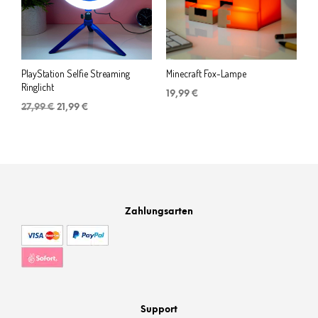
PlayStation Selfie Streaming
Minecraft Fox-Lampe
Ringlicht
19,99
€
Ursprünglicher
Aktueller
27,99
€
21,99
€
Preis
Preis
war:
ist:
27,99 €
21,99 €.
Zahlungsarten
Support