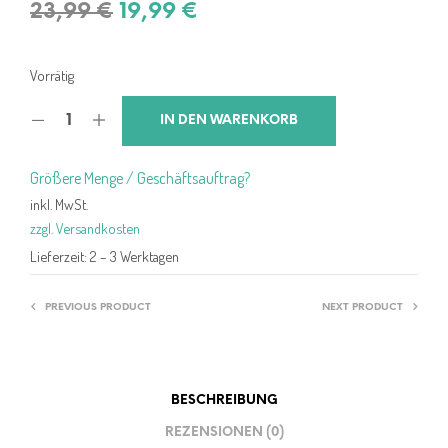
Ursprünglicher
Aktueller
23,99
€
19,99
€
Preis
Preis
war:
ist:
Vorrätig
23,99 €
19,99 €.
IN DEN WARENKORB
Größere Menge / Geschäftsauftrag?
inkl. MwSt.
zzgl. Versandkosten
Lieferzeit:
2 – 3 Werktagen
PREVIOUS PRODUCT
NEXT PRODUCT
BESCHREIBUNG
REZENSIONEN (0)