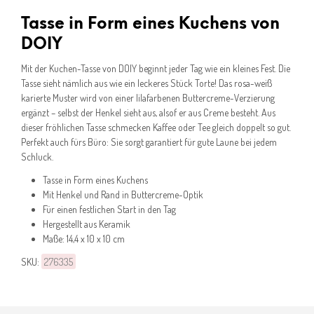
Tasse in Form eines Kuchens von
DOIY
Mit der Kuchen-Tasse von DOIY beginnt jeder Tag wie ein kleines Fest. Die
Tasse sieht nämlich aus wie ein leckeres Stück Torte! Das rosa-weiß
karierte Muster wird von einer lilafarbenen Buttercreme-Verzierung
ergänzt – selbst der Henkel sieht aus, alsof er aus Creme besteht. Aus
dieser fröhlichen Tasse schmecken Kaffee oder Tee gleich doppelt so gut.
Perfekt auch fürs Büro: Sie sorgt garantiert für gute Laune bei jedem
Schluck.
Tasse in Form eines Kuchens
Mit Henkel und Rand in Buttercreme-Optik
Für einen festlichen Start in den Tag
Hergestellt aus Keramik
Maße: 14,4 x 10 x 10 cm
SKU:
276335