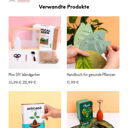
Verwandte Produkte
Mini DIY Wandgarten
Handbuch für gesunde Pflanzen
Ursprünglicher
Aktueller
31,99
€
25,99
€
11,99
€
Preis
Preis
war:
ist:
31,99 €
25,99 €.