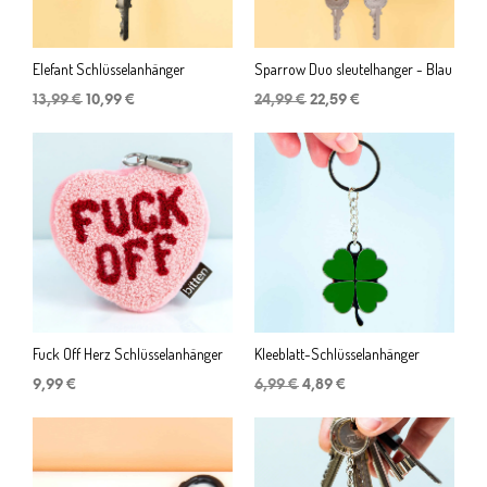
Elefant Schlüsselanhänger
Sparrow Duo sleutelhanger - Blau
Ursprünglicher
Aktueller
Ursprünglicher
Aktueller
13,99
€
10,99
€
24,99
€
22,59
€
Preis
Preis
Preis
Preis
war:
ist:
war:
ist:
13,99 €
10,99 €.
24,99 €
22,59 €.
Fuck Off Herz Schlüsselanhänger
Kleeblatt-Schlüsselanhänger
Ursprünglicher
Aktueller
9,99
€
6,99
€
4,89
€
Preis
Preis
war:
ist:
6,99 €
4,89 €.