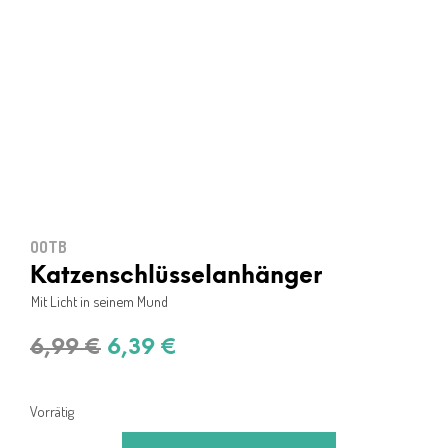
OOTB
Katzenschlüsselanhänger
Mit Licht in seinem Mund
Ursprünglicher
Aktueller
6,99
€
6,39
€
Preis
Preis
war:
ist:
Vorrätig
6,99 €
6,39 €.