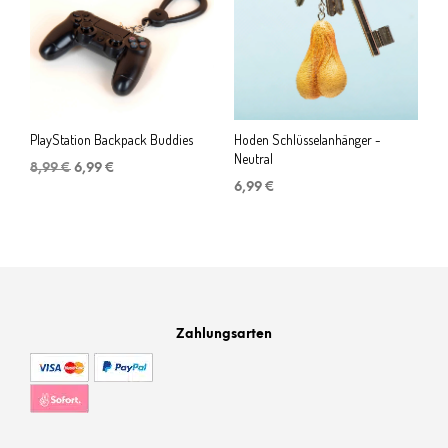
PlayStation Backpack Buddies
Hoden Schlüsselanhänger -
Neutral
Ursprünglicher
Aktueller
8,99
€
6,99
€
Preis
Preis
6,99
€
war:
ist:
8,99 €
6,99 €.
Zahlungsarten