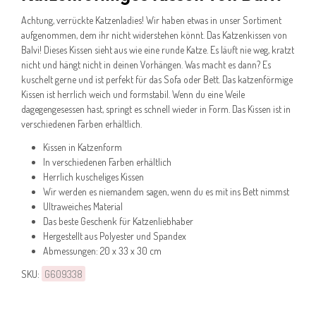
Achtung, verrückte Katzenladies! Wir haben etwas in unser Sortiment
aufgenommen, dem ihr nicht widerstehen könnt. Das Katzenkissen von
Balvi! Dieses Kissen sieht aus wie eine runde Katze. Es läuft nie weg, kratzt
nicht und hängt nicht in deinen Vorhängen. Was macht es dann? Es
kuschelt gerne und ist perfekt für das Sofa oder Bett. Das katzenförmige
Kissen ist herrlich weich und formstabil. Wenn du eine Weile
dagegengesessen hast, springt es schnell wieder in Form. Das Kissen ist in
verschiedenen Farben erhältlich.
Kissen in Katzenform
In verschiedenen Farben erhältlich
Herrlich kuscheliges Kissen
Wir werden es niemandem sagen, wenn du es mit ins Bett nimmst
Ultraweiches Material
Das beste Geschenk für Katzenliebhaber
Hergestellt aus Polyester und Spandex
Abmessungen: 20 x 33 x 30 cm
SKU:
G609338