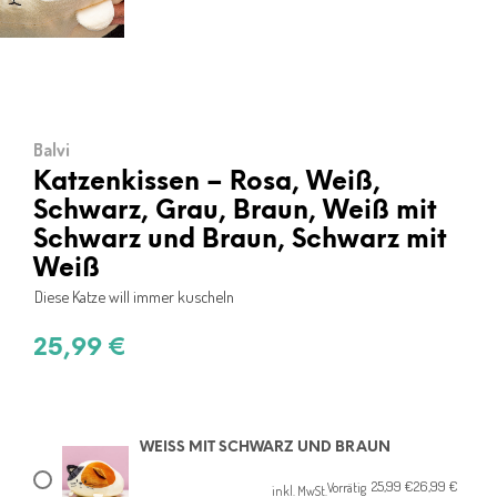
Balvi
Katzenkissen – Rosa, Weiß,
Schwarz, Grau, Braun, Weiß mit
Schwarz und Braun, Schwarz mit
Weiß
Diese Katze will immer kuscheln
25,99
€
WEISS MIT SCHWARZ UND BRAUN
25,99
€
26,99
€
Ursprünglicher
Aktueller
Vorrätig
inkl. MwSt.