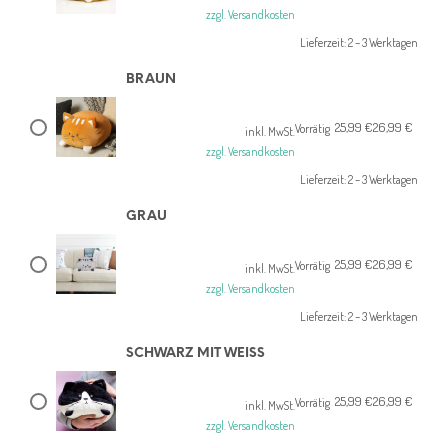
Preis
Preis
zzgl. Versandkosten
war:
ist:
Lieferzeit:
2 – 3 Werktagen
26,99 €
25,99 €.
BRAUN
25,99
€
26,99
€
Ursprünglicher
Aktueller
Vorrätig
inkl. MwSt.
Preis
Preis
zzgl. Versandkosten
war:
ist:
Lieferzeit:
2 – 3 Werktagen
26,99 €
25,99 €.
GRAU
25,99
€
26,99
€
Ursprünglicher
Aktueller
Vorrätig
inkl. MwSt.
Preis
Preis
zzgl. Versandkosten
war:
ist:
Lieferzeit:
2 – 3 Werktagen
26,99 €
25,99 €.
SCHWARZ MIT WEISS
25,99
€
26,99
€
Ursprünglicher
Aktueller
Vorrätig
inkl. MwSt.
Preis
Preis
zzgl. Versandkosten
war:
ist: