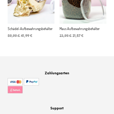
Schädel-Aufbewahrungsbehälter
Maus Aufbewahrungsbehälter
Ursprünglicher
Aktueller
Ursprünglicher
Aktueller
59,99
€
41,99
€
23,99
€
21,57
€
Preis
Preis
Preis
Preis
war:
ist:
war:
ist:
59,99 €
41,99 €.
23,99 €
21,57 €.
Zahlungsarten
Support