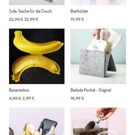
Sofa-Tasche für die Couch
Bierholster
Ursprünglicher
Aktueller
23,99
€
22,99
€
19,99
€
Preis
Preis
war:
ist:
23,99 €
22,99 €.
Bananenbox
Bedside Pocket - Original
Ursprünglicher
Aktueller
4,99
€
3,99
€
18,99
€
Preis
Preis
war:
ist:
4,99 €
3,99 €.