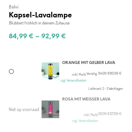
Balvi
Kapsel-Lavalampe
Blubbert fröhlich in deinem Zuhause
84,99
€
–
92,99
€
ORANGE MIT GELBER LAVA
84,99
€
89,99
€
Ursprünglicher
Aktueller
Vorrätig
inkl. MwSt.
Preis
Preis
zzgl. Versandkosten
war:
ist:
Lieferzeit:
2 – 3 Werktagen
89,99 €
84,99 €.
ROSA MIT WEISSER LAVA
Niet op voorraad
92,99
€
127,99
€
Ursprünglicher
Aktueller
inkl. MwSt.
Preis
Preis
zzgl. Versandkosten
war:
ist:
127,99 €
92,99 €.