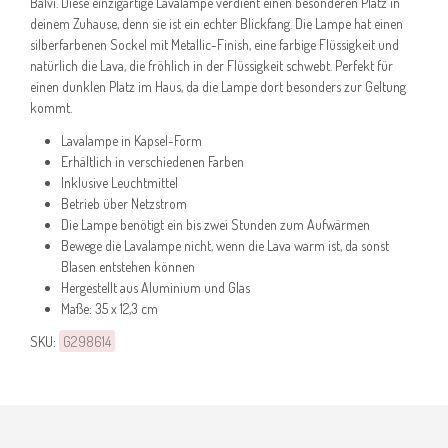
Balvi. Diese einzigartige Lavalampe verdient einen besonderen Platz in
deinem Zuhause, denn sie ist ein echter Blickfang. Die Lampe hat einen
silberfarbenen Sockel mit Metallic-Finish, eine farbige Flüssigkeit und
natürlich die Lava, die fröhlich in der Flüssigkeit schwebt. Perfekt für
einen dunklen Platz im Haus, da die Lampe dort besonders zur Geltung
kommt.
Lavalampe in Kapsel-Form
Erhältlich in verschiedenen Farben
Inklusive Leuchtmittel
Betrieb über Netzstrom
Die Lampe benötigt ein bis zwei Stunden zum Aufwärmen
Bewege die Lavalampe nicht, wenn die Lava warm ist, da sonst
Blasen entstehen können
Hergestellt aus Aluminium und Glas
Maße: 35 x 12,3 cm
SKU:
G298614