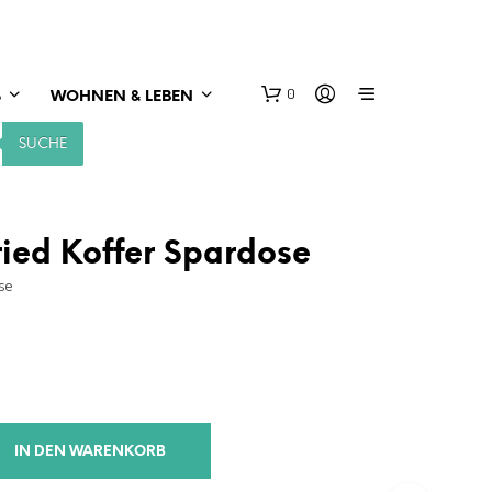
0
S
WOHNEN & LEBEN
SUCHE
ried Koffer Spardose
se
IN DEN WARENKORB