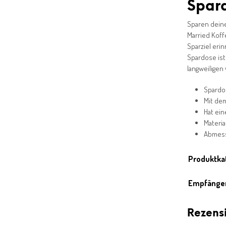
Spard
Sparen deine
Married Koff
Sparziel eri
Spardose ist
langweiligen
Spardo
Mit dem
Hat ei
Materia
Abmessu
Produktka
Empfänge
Rezens