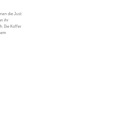
hnen die Just
n ihr
h. Die Koffer
inem