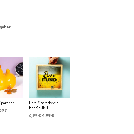
bgeben.
Spardose
Holz-Sparschwein -
BEER FUND
sprünglicher
Aktueller
,99
€
Ursprünglicher
Aktueller
eis
Preis
6,99
€
4,99
€
Preis
Preis
r:
ist:
war:
ist:
99 €
7,99 €.
6,99 €
4,99 €.