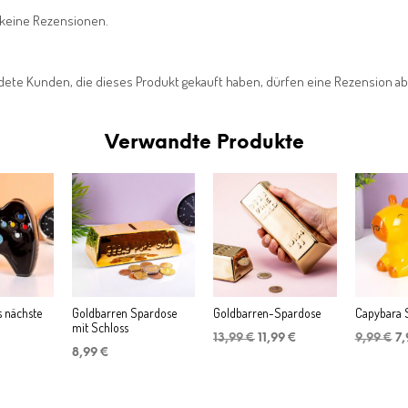
 keine Rezensionen.
dete Kunden, die dieses Produkt gekauft haben, dürfen eine Rezension a
Verwandte Produkte
s nächste
Goldbarren Spardose
Goldbarren-Spardose
Capybara 
mit Schloss
Ursprünglicher
Aktueller
Ur
13,99
€
11,99
€
9,99
€
7
Preis
Preis
Pr
8,99
€
war:
ist:
wa
13,99 €
11,99 €.
9,