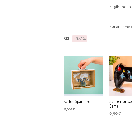
Es gibt noch
Nur angemel
SKU:
897764
Koffer-Spardose
Sparen für da
Game
9,99
€
9,99
€