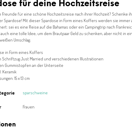
ose für deine Hochzeitsreise
 Freunde für eine schöne Hochzeitsreise nach ihrer Hochzeit? Schenke i
er Spardose! Mit dieser Spardose in Form eines Koffers werden sie immer a
nnert: sei es eine Reise auf die Bahamas oder ein Campingtrip nach Frankreic
 auch eine tolle Idee, um dem Brautpaar Geld zu schenken, aber nicht in e
 weißen Umschlag.
se in Form eines Koffers
 Schriftzug Just Married und verschiedenen Illustrationen
nen Gummistopfen an der Unterseite
l: Keramik
ngen: 15 x 13 cm
tegorie
sparschweine
r
Frauen
ionen