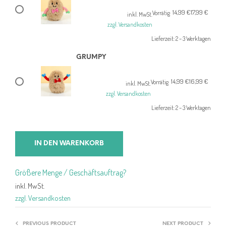
14,99
€
17,99
€
Ursprünglicher
Aktueller
Vorrätig
inkl. MwSt.
Preis
Preis
zzgl. Versandkosten
war:
ist:
Lieferzeit:
2 – 3 Werktagen
17,99 €
14,99 €.
GRUMPY
14,99
€
16,99
€
Ursprünglicher
Aktueller
Vorrätig
inkl. MwSt.
Preis
Preis
zzgl. Versandkosten
war:
ist:
Lieferzeit:
2 – 3 Werktagen
16,99 €
14,99 €.
IN DEN WARENKORB
Größere Menge / Geschäftsauftrag?
inkl. MwSt.
zzgl. Versandkosten
PREVIOUS PRODUCT
NEXT PRODUCT