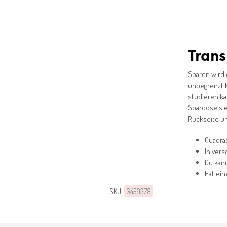
Trans
Sparen wird 
unbegrenzt B
studieren kan
Spardose sie
Rückseite u
Quadrat
In vers
Du kan
Hat ein
SKU:
G459378