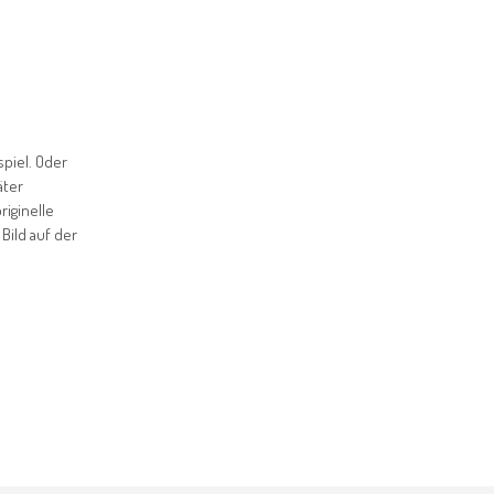
piel. Oder
äter
riginelle
Bild auf der