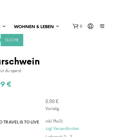
0
S
WOHNEN & LEBEN
SUCHE
arschwein
für du sparst
99
€
E
6,99
€
S
Vorrätig
B
E
inkl. MwSt.
O TRAVEL IS TO LIVE
F
zzgl. Versandkosten
I
N
Lieferzeit:
2 – 3