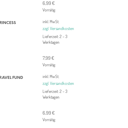
6,99
€
R
Vorrätig
E
N
inkl. MwSt.
K
RINCESS
O
zzgl. Versandkosten
R
Lieferzeit:
2 – 3
B
Werktagen
.
7,99
€
Vorrätig
inkl. MwSt.
RAVEL FUND
zzgl. Versandkosten
Lieferzeit:
2 – 3
Werktagen
6,99
€
Vorrätig