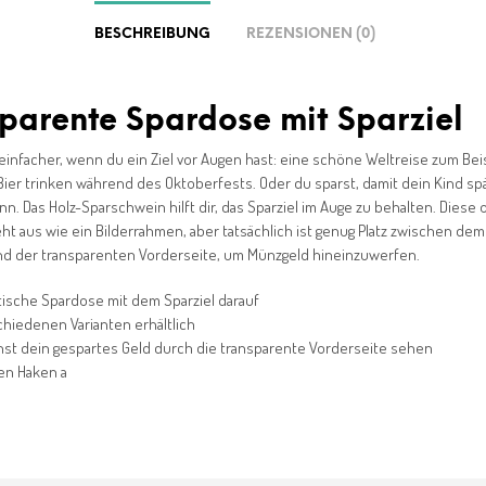
BESCHREIBUNG
REZENSIONEN (0)
parente Spardose mit Sparziel
einfacher, wenn du ein Ziel vor Augen hast: eine schöne Weltreise zum Beis
ier trinken während des Oktoberfests. Oder du sparst, damit dein Kind sp
n. Das Holz-Sparschwein hilft dir, das Sparziel im Auge zu behalten. Diese o
ht aus wie ein Bilderrahmen, aber tatsächlich ist genug Platz zwischen dem 
nd der transparenten Vorderseite, um Münzgeld hineinzuwerfen.
ische Spardose mit dem Sparziel darauf
chiedenen Varianten erhältlich
nst dein gespartes Geld durch die transparente Vorderseite sehen
en Haken a