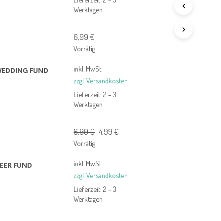
D
Werktagen
E
N
S
6,99
€
I
Vorrätig
C
H
inkl. MwSt.
K
EDDING FUND
zzgl. Versandkosten
E
I
Lieferzeit:
2 – 3
N
Werktagen
E
P
R
Ursprünglicher
Aktueller
6,99
€
4,99
€
O
Preis
Preis
Vorrätig
D
war:
ist:
U
inkl. MwSt.
K
6,99 €
4,99 €.
EER FUND
T
zzgl. Versandkosten
E
Lieferzeit:
2 – 3
I
Werktagen
M
W
A