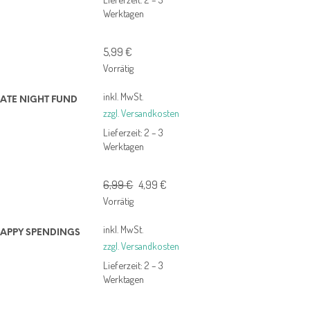
Werktagen
5,99
€
Vorrätig
inkl. MwSt.
ATE NIGHT FUND
zzgl. Versandkosten
Lieferzeit:
2 – 3
Werktagen
Ursprünglicher
Aktueller
6,99
€
4,99
€
Preis
Preis
Vorrätig
war:
ist:
inkl. MwSt.
6,99 €
4,99 €.
APPY SPENDINGS
zzgl. Versandkosten
Lieferzeit:
2 – 3
Werktagen