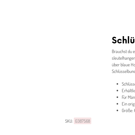
Schl
Brauchst du e
sleutelhanger
über blaue Hod
Schlüsselbun
Schlüss
Erhältl
Für Män
Ein ori
Größe:
SKU:
G387568