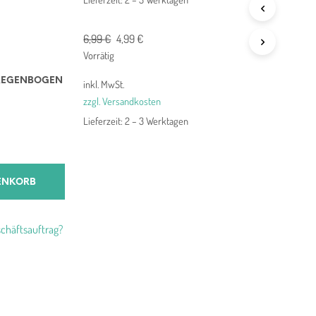
Ursprünglicher
Aktueller
6,99
€
4,99
€
Preis
Preis
Vorrätig
war:
ist:
REGENBOGEN
inkl. MwSt.
6,99 €
4,99 €.
zzgl. Versandkosten
Lieferzeit:
2 – 3 Werktagen
ENKORB
chäftsauftrag?