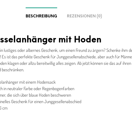
BESCHREIBUNG
REZENSIONEN (0)
üsselanhänger mit Hoden
in lustiges oder albernes Geschenk, um einen Freund zu ärgern? Schenke ihm d
! Es ist das perfekte Geschenk für Junggesellenabschiede, aber auch für Männer
en klagen oder allzu bereitwillig alles zeigen. Ab jetzt können sie das auf ihren
d beschränken.
elanhänger mit einem Hodensack
ich in neutraler Farbe oder Regenbogenfarben
ner, die sich über blaue Hoden beschweren
ginelles Geschenk für einen Junggesellenabschied
 6 cm