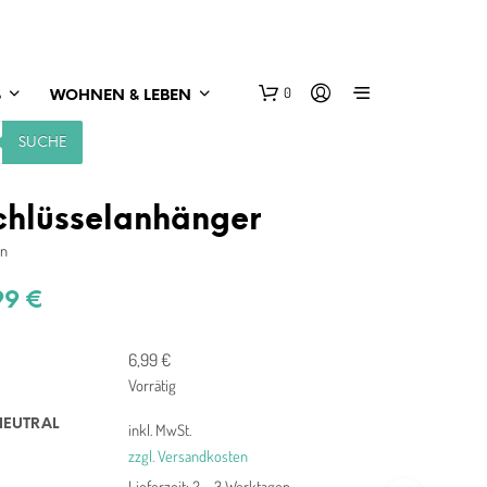
0
S
WOHNEN & LEBEN
SUCHE
chlüsselanhänger
en
99
€
6,99
€
Vorrätig
NEUTRAL
inkl. MwSt.
zzgl. Versandkosten
Lieferzeit:
2 – 3 Werktagen