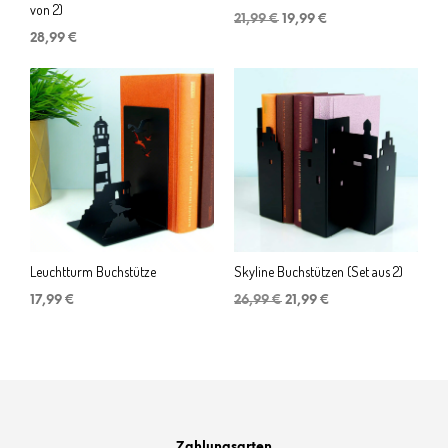
von 2)
Ursprünglicher
Aktueller
21,99
€
19,99
€
Preis
Preis
28,99
€
war:
ist:
21,99 €
19,99 €.
Leuchtturm Buchstütze
Skyline Buchstützen (Set aus 2)
Ursprünglicher
Aktueller
17,99
€
26,99
€
21,99
€
Preis
Preis
war:
ist:
26,99 €
21,99 €.
Zahlungsarten