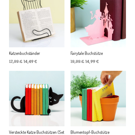
Katzenbuchständer
Fairytale Buchstütze
Ursprünglicher
Aktueller
Ursprünglicher
Aktueller
17,99
€
14,49
€
19,99
€
14,99
€
Preis
Preis
Preis
Preis
war:
ist:
war:
ist:
17,99 €
14,49 €.
19,99 €
14,99 €.
Versteckte Katze Buchstützen (Set
Blumentopf-Buchstütze