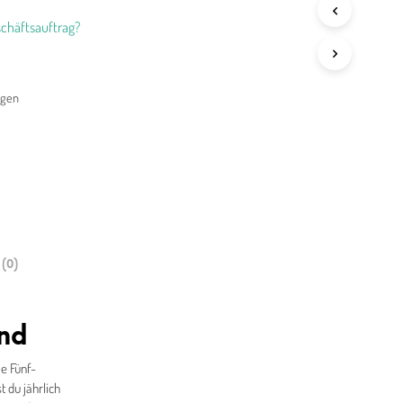
chäftsauftrag?
agen
(0)
and
ie Fünf-
 du jährlich