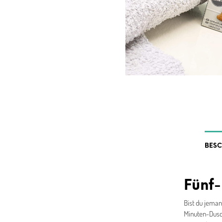
BES
Fünf
Bist du jeman
Minuten-Dusch