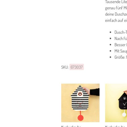
Tausende Lit
genau fünf Mi
deine Duschze
einfach auf e
Dusch-T
Nach fü
Besser 
Mit Sau
Größe: 
SKU:
673037