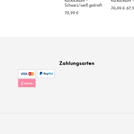
Kuckucksuhr -
Kuckucksuhr 
Schwarz/weiß gestreift
Urs
70,99
€
67,
Prei
70,99
€
war
70,
Zahlungsarten