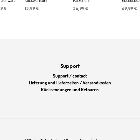
- Schwarz
Rückwärtsuhr
Katzenuhr
Kuckucksuh
prünglicher
Aktueller
99
€
13,99
€
36,99
€
69,99
€
s
Preis
:
ist:
99 €
67,99 €.
Support
Support / contact
Lieferung und Lieferzeiten / Versandkosten
Rücksendungen und Retouren