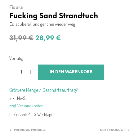
Fisura
Fucking Sand Strandtuch
Es ist überall und geht nie wieder weg
Ursprünglicher
Aktueller
31,99
€
28,99
€
Preis
Preis
war:
ist:
Vorrätig
31,99 €
28,99 €.
IN DEN WARENKORB
Größere Menge / Geschäftsauftrag?
inkl. MwSt.
zzgl. Versandkosten
Lieferzeit:
2 – 3 Werktagen
PREVIOUS PRODUCT
NEXT PRODUCT