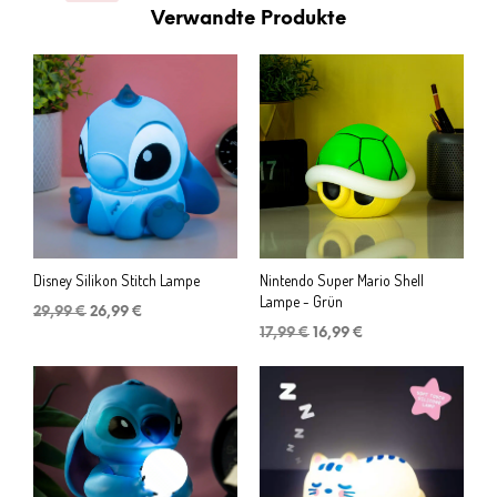
Verwandte Produkte
Disney Silikon Stitch Lampe
Nintendo Super Mario Shell
Lampe - Grün
Ursprünglicher
Aktueller
29,99
€
26,99
€
Preis
Preis
Ursprünglicher
Aktueller
17,99
€
16,99
€
war:
ist:
Preis
Preis
29,99 €
26,99 €.
war:
ist:
17,99 €
16,99 €.