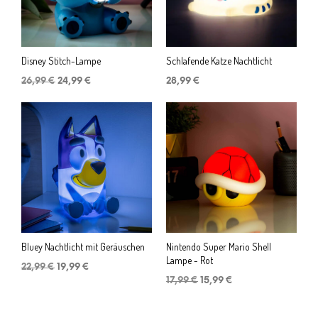
Disney Stitch-Lampe
Schlafende Katze Nachtlicht
Ursprünglicher
Aktueller
26,99
€
24,99
€
28,99
€
Preis
Preis
war:
ist:
26,99 €
24,99 €.
Bluey Nachtlicht mit Geräuschen
Nintendo Super Mario Shell
Lampe - Rot
Ursprünglicher
Aktueller
22,99
€
19,99
€
Preis
Preis
Ursprünglicher
Aktueller
17,99
€
15,99
€
war:
ist:
Preis
Preis
22,99 €
19,99 €.
war:
ist:
17,99 €
15,99 €.