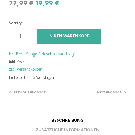
Ursprünglicher
Aktueller
22,99
€
19,99
€
Preis
Preis
war:
ist:
Vorrätig
22,99 €
19,99 €.
IN DEN WARENKORB
Größere Menge / Geschäftsauftrag?
inkl. MwSt.
zzgl. Versandkosten
Lieferzeit:
2 – 3 Werktagen
PREVIOUS PRODUCT
NEXT PRODUCT
BESCHREIBUNG
ZUSÄTZLICHE INFORMATIONEN