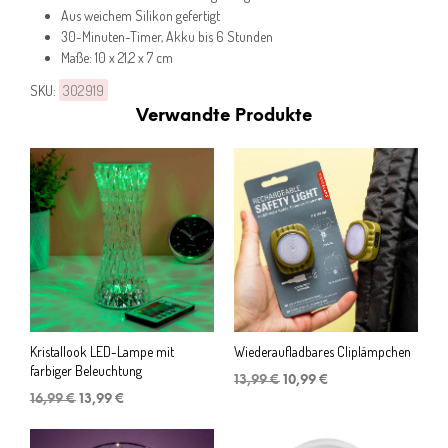
Aus weichem Silikon gefertigt
30-Minuten-Timer, Akku bis 6 Stunden
Maße: 10 x 21,2 x 7 cm
SKU:
302919
Verwandte Produkte
Kristallook LED-Lampe mit
Wiederaufladbares Cliplämpchen
farbiger Beleuchtung
Ursprünglicher
Aktueller
13,99
€
10,99
€
Ursprünglicher
Aktueller
Preis
Preis
16,99
€
13,99
€
Preis
Preis
war:
ist:
war:
ist:
13,99 €
10,99 €.