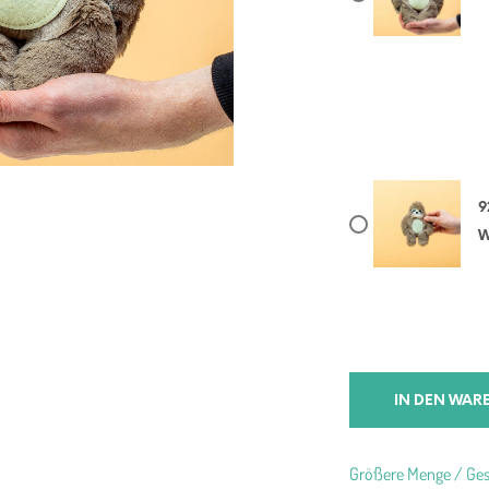
9
W
IN DEN WAR
Größere Menge / Ges