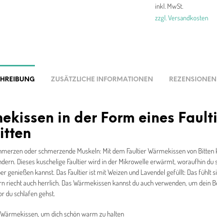
inkl. MwSt.
zzgl. Versandkosten
CHREIBUNG
ZUSÄTZLICHE INFORMATIONEN
REZENSIONEN 
kissen in der Form eines Faulti
itten
merzen oder schmerzende Muskeln: Mit dem Faultier Wärmekissen von Bitten k
dern. Dieses kuschelige Faultier wird in der Mikrowelle erwärmt, woraufhin du 
 genießen kannst. Das Faultier ist mit Weizen und Lavendel gefüllt: Das fühlt si
rn riecht auch herrlich. Das Wärmekissen kannst du auch verwenden, um dein Be
r du schlafen gehst.
r Wärmekissen, um dich schön warm zu halten