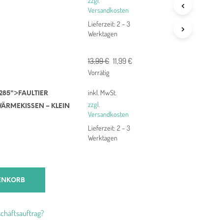
zzgl.
Versandkosten
Lieferzeit:
2 – 3
Werktagen
Ursprünglicher
Aktueller
13,99
€
11,99
€
Preis
Preis
Vorrätig
war:
ist:
inkl. MwSt.
285">FAULTIER
13,99 €
11,99 €.
zzgl.
ÄRMEKISSEN – KLEIN
Versandkosten
Lieferzeit:
2 – 3
Werktagen
ENKORB
chäftsauftrag?