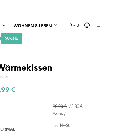
0
S
WOHNEN & LEBEN
SUCHE
 Wärmekissen
hillen
,99
€
Ursprünglicher
Aktueller
26,99
€
23,99
€
Preis
Preis
Vorrätig
war:
ist:
inkl. MwSt.
26,99 €
23,99 €.
NORMAL