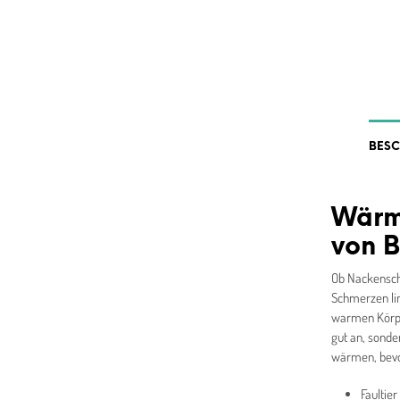
BES
Wärme
von B
Ob Nackensch
Schmerzen lin
warmen Körper
gut an, sonde
wärmen, bevo
Faultie