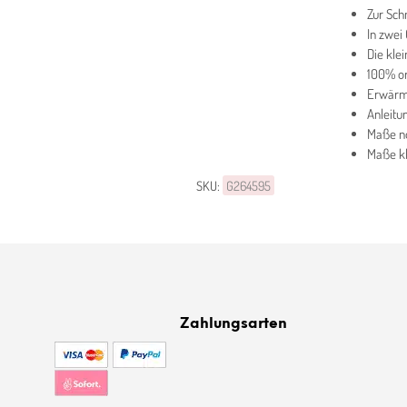
Zur Sc
In zwei
Die kle
100% or
Erwärme
Anleitu
Maße no
Maße kle
SKU:
G264595
Zahlungsarten