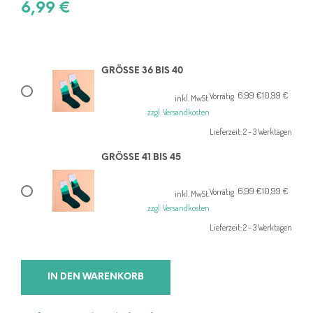
6,99
€
GRÖSSE 36 BIS 40
6,99
€
10,99
€
Ursprünglicher
Aktueller
Vorrätig
inkl. MwSt.
Preis
Preis
zzgl. Versandkosten
war:
ist:
Lieferzeit:
2 – 3 Werktagen
10,99 €
6,99 €.
GRÖSSE 41 BIS 45
6,99
€
10,99
€
Ursprünglicher
Aktueller
Vorrätig
inkl. MwSt.
Preis
Preis
zzgl. Versandkosten
war:
ist:
Lieferzeit:
2 – 3 Werktagen
10,99 €
6,99 €.
IN DEN WARENKORB