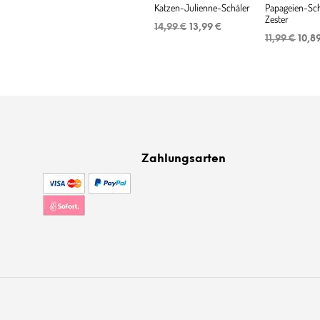
Katzen-Julienne-Schäler
Papageien-Sch
Zester
Ursprünglicher
Aktueller
14,99
€
13,99
€
Ursp
Preis
Preis
11,99
€
10,8
Preis
war:
ist:
war:
14,99 €
13,99 €.
11,99
Zahlungsarten