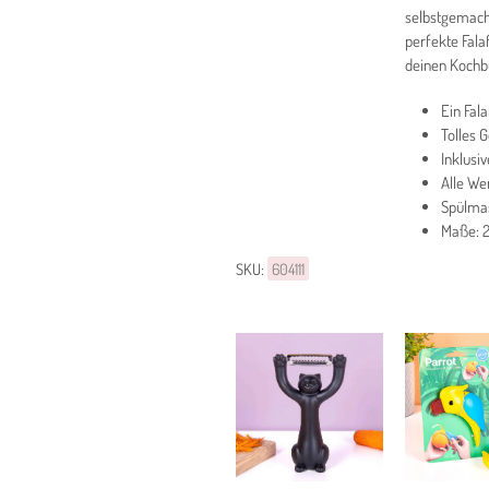
selbstgemacht
perfekte Fala
deinen Kochb
Ein Fal
Tolles 
Inklusi
Alle We
Spülma
Maße: 2
SKU:
604111