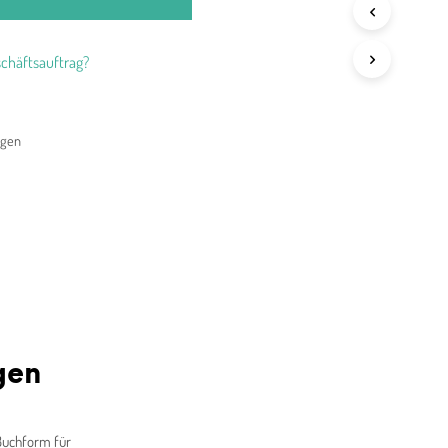
chäftsauftrag?
agen
gen
 Buchform für