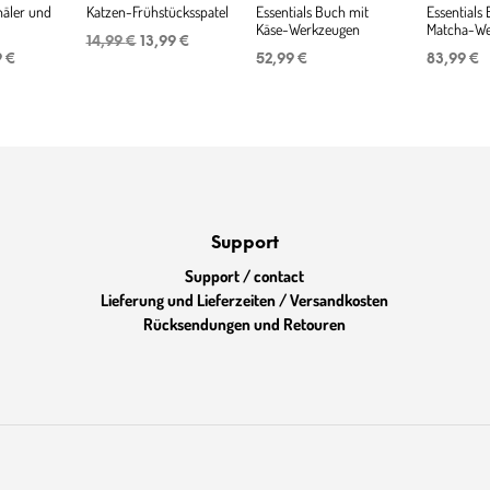
äler und
Katzen-Frühstücksspatel
Essentials Buch mit
Essentials
Käse-Werkzeugen
Matcha-We
Ursprünglicher
Aktueller
14,99
€
13,99
€
rünglicher
Aktueller
Preis
Preis
9
€
52,99
€
83,99
€
Preis
war:
ist:
ist:
14,99 €
13,99 €.
 €
10,89 €.
Support
Support / contact
Lieferung und Lieferzeiten / Versandkosten
Rücksendungen und Retouren