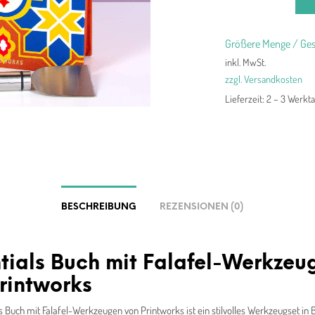
Größere Menge / Ges
inkl. MwSt.
zzgl. Versandkosten
Lieferzeit:
2 – 3 Werkt
BESCHREIBUNG
REZENSIONEN (0)
tials Buch mit Falafel-Werkzeu
rintworks
s Buch mit Falafel-Werkzeugen von Printworks ist ein stilvolles Werkzeugset in