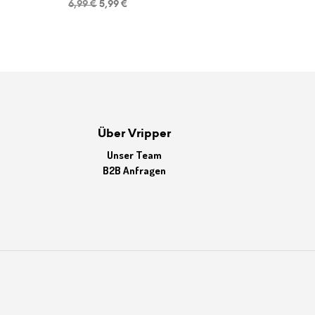
Ursprünglicher
Aktueller
6,99
€
5,99
€
Preis
Preis
war:
ist:
6,99 €
5,99 €.
Über Vripper
Unser Team
B2B Anfragen