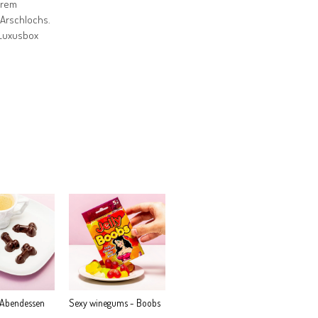
erem
 Arschlochs.
 Luxusbox
Abendessen
Sexy winegums - Boobs