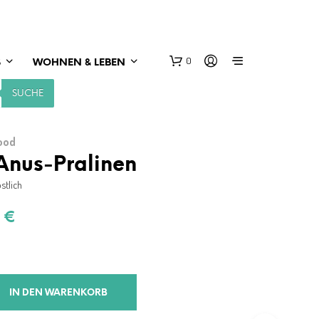
0
S
WOHNEN & LEBEN
SUCHE
ood
Anus-Pralinen
stlich
rünglicher
Aktueller
9
€
s
Preis
:
ist:
9 €
9,99 €.
IN DEN WARENKORB