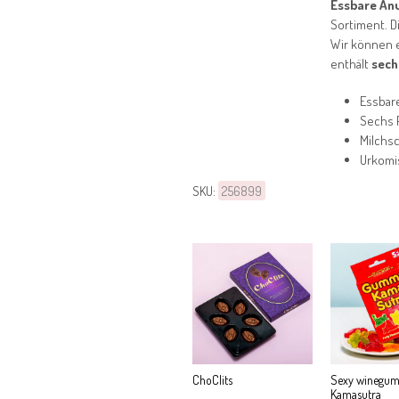
Essbare An
Sortiment. D
Wir können 
enthält
sech
Essbar
Sechs 
Milchs
Urkomi
SKU:
256899
ChoClits
Sexy winegum
Kamasutra