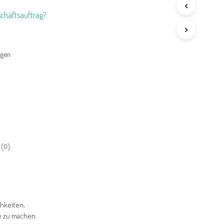
chäftsauftrag?
agen
(0)
chkeiten,
e zu machen.