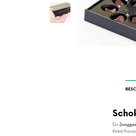
BES
Schok
Ein
Jungges
Ihrem Freun