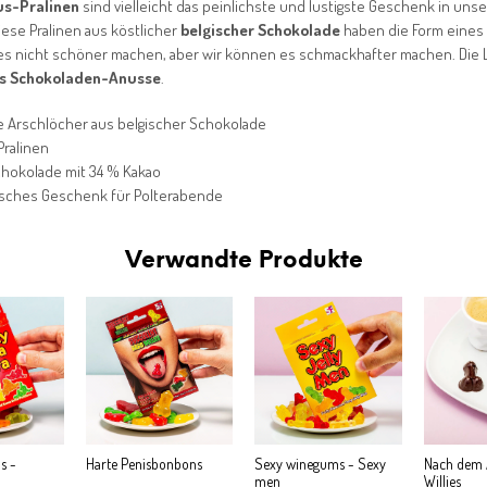
us-Pralinen
sind vielleicht das peinlichste und lustigste Geschenk in uns
iese Pralinen aus köstlicher
belgischer Schokolade
haben die Form eines
es nicht schöner machen, aber wir können es schmackhafter machen. Die
s Schokoladen-Anusse
.
e Arschlöcher aus belgischer Schokolade
Pralinen
chokolade mit 34 % Kakao
sches Geschenk für Polterabende
Verwandte Produkte
s -
Harte Penisbonbons
Sexy winegums - Sexy
Nach dem 
men
Willies