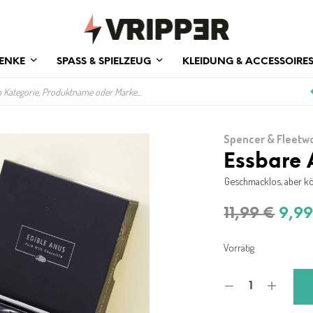
ENKE
SPASS & SPIELZEUG
KLEIDUNG & ACCESSOIRE
Spencer & Fleetw
Essbare 
Geschmacklos, aber kö
Ursp
11,99
€
9,9
Prei
Vorrätig
war
11,9