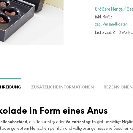
Größere Menge / Ges
inkl. MwSt.
zzgl. Versandkosten
Lieferzeit:
2 – 3 Werkt
CHREIBUNG
ZUSÄTZLICHE INFORMATIONEN
REZENSIONEN 
olade in Form eines Anus
ellenabschied,
ein Geburtstag oder
Valentinstag
: Es gibt unzählige Mögli
d oder geliebtem Menschen peinlich und völlig unangemessene Geschenk