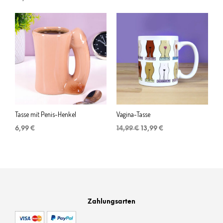
Tasse mit Penis-Henkel
Vagina-Tasse
Ursprünglicher
Aktueller
6,99
€
14,99
€
13,99
€
Preis
Preis
war:
ist:
14,99 €
13,99 €.
Zahlungsarten