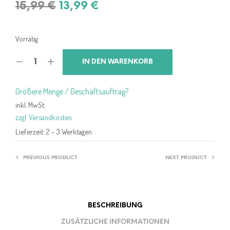
Ursprünglicher
Aktueller
15,99
€
13,99
€
Preis
Preis
war:
ist:
Vorrätig
15,99 €
13,99 €.
IN DEN WARENKORB
Größere Menge / Geschäftsauftrag?
inkl. MwSt.
zzgl. Versandkosten
Lieferzeit:
2 – 3 Werktagen
PREVIOUS PRODUCT
NEXT PRODUCT
BESCHREIBUNG
ZUSÄTZLICHE INFORMATIONEN