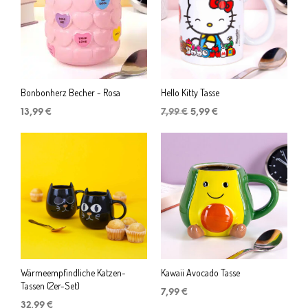
Bonbonherz Becher - Rosa
Hello Kitty Tasse
Ursprünglicher
Aktueller
13,99
€
7,99
€
5,99
€
Preis
Preis
war:
ist:
7,99 €
5,99 €.
Wärmeempfindliche Katzen-
Kawaii Avocado Tasse
Tassen (2er-Set)
7,99
€
32,99
€