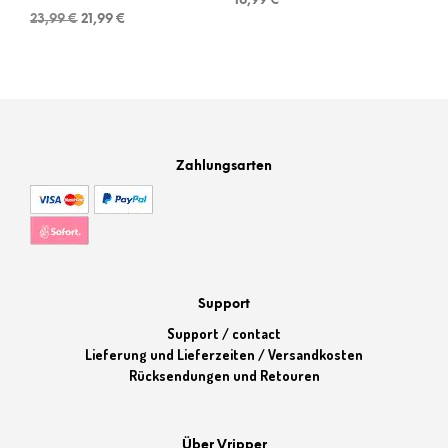
16,99
€
Ursprünglicher
Aktueller
23,99
€
21,99
€
Preis
Preis
war:
ist:
23,99 €
21,99 €.
Zahlungsarten
Support
Support / contact
Lieferung und Lieferzeiten / Versandkosten
Rücksendungen und Retouren
Über Vripper