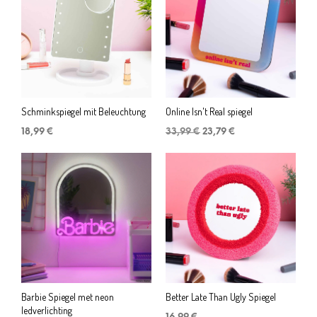
Schminkspiegel mit Beleuchtung
Online Isn't Real spiegel
Ursprünglicher
Aktueller
18,99
€
33,99
€
23,79
€
Preis
Preis
war:
ist:
33,99 €
23,79 €.
Barbie Spiegel met neon
Better Late Than Ugly Spiegel
ledverlichting