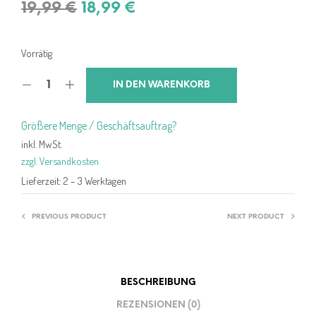
Ursprünglicher
Aktueller
19,99
€
18,99
€
Preis
Preis
war:
ist:
Vorrätig
19,99 €
18,99 €.
IN DEN WARENKORB
Größere Menge / Geschäftsauftrag?
inkl. MwSt.
zzgl. Versandkosten
Lieferzeit:
2 – 3 Werktagen
PREVIOUS PRODUCT
NEXT PRODUCT
BESCHREIBUNG
REZENSIONEN (0)