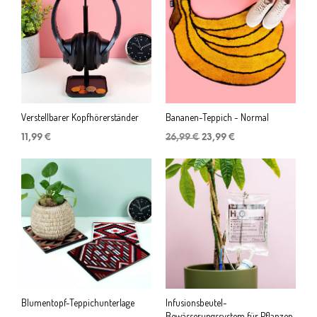
Verstellbarer Kopfhörerständer
Bananen-Teppich - Normal
Ursprünglicher
Aktueller
11,99
€
26,99
€
23,99
€
Preis
Preis
war:
ist:
26,99 €
23,99 €.
Blumentopf-Teppichunterlage
Infusionsbeutel-
Bewässerungssystem für Pflanzen