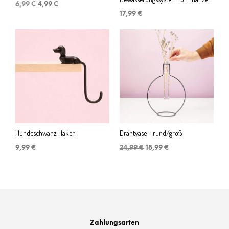
Ursprünglicher
Aktueller
6,99
€
4,99
€
Preis
Preis
17,99
€
war:
ist:
6,99 €
4,99 €.
Hundeschwanz Haken
Drahtvase - rund/groß
Ursprünglicher
Aktueller
9,99
€
24,99
€
18,99
€
Preis
Preis
war:
ist:
24,99 €
18,99 €.
Zahlungsarten