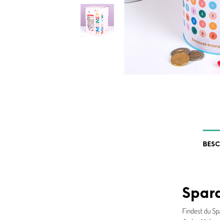
BES
Spard
Findest du Sp