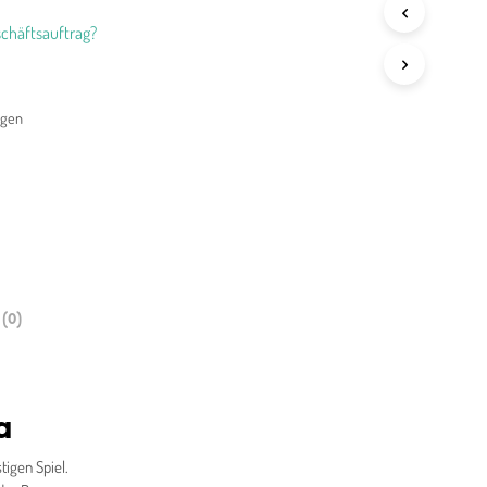
chäftsauftrag?
agen
(0)
a
tigen Spiel.