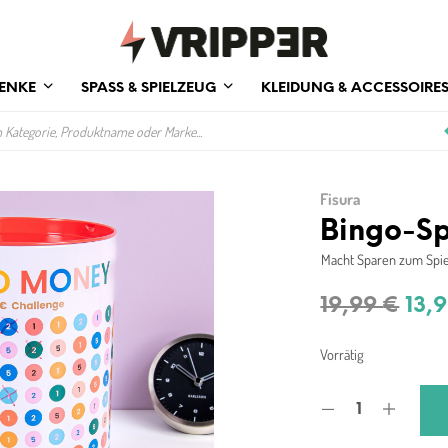
ENKE
SPASS & SPIELZEUG
KLEIDUNG & ACCESSOIRE
Fisura
Bingo-Sp
Macht Sparen zum Spie
Urs
19,99
€
13,
Prei
Vorrätig
war
19,