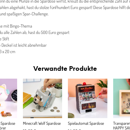
nn du eine Münze in die Spardose wirfst, kreuzt du die entsprechende Zahl auf 
Zahlen abgehakt, hast du stolze fünfhundert Euro gespart! Diese Spardose hilft dir
 und spaßigen Spar-Challenge.
se mit Bingo-Thema
du alle Zahlen ab, hast du 500 Euro gespart
e Stift
e Deckel ist leicht abnehmbar
3 x 20 cm
Verwandte Produkte
-Spardose
Minecraft Wolf Spardose
Spielautomat Spardose
Transparen
örer
HAPPY SA