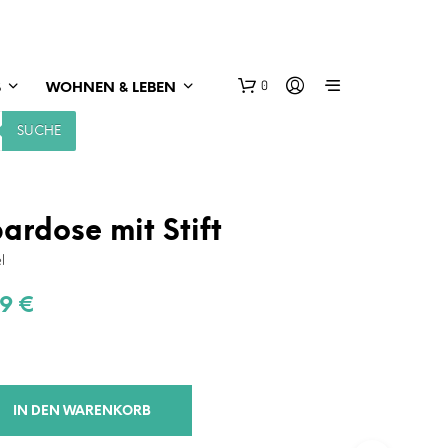
0
S
WOHNEN & LEBEN
SUCHE
ardose mit Stift
l
prünglicher
Aktueller
99
€
s
Preis
:
ist:
99 €
13,99 €.
IN DEN WARENKORB