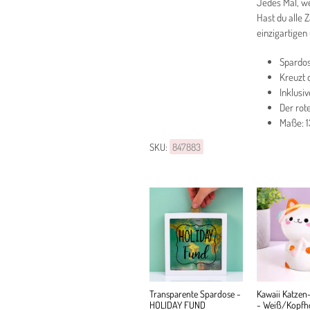
Jedes Mal, we
Hast du alle 
einzigartigen
Spardo
Kreuzt 
Inklusiv
Der rot
Maße: 1
SKU:
847883
Transparente Spardose -
Kawaii Katzen
HOLIDAY FUND
- Weiß/Kopfh