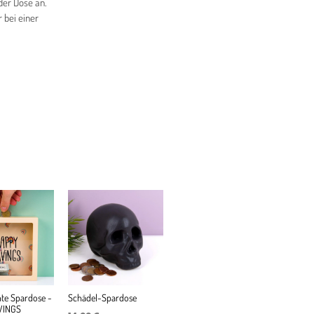
der Dose an.
 bei einer
te Spardose -
Schädel-Spardose
VINGS