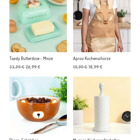
Toasty Butterdose - Minze
Aproo Küchenschürze
Ursprünglicher
Aktueller
Ursprünglicher
Aktueller
33,99
€
26,99
€
19,99
€
18,99
€
Preis
Preis
Preis
Preis
war:
ist:
war:
ist:
33,99 €
26,99 €.
19,99 €
18,99 €.