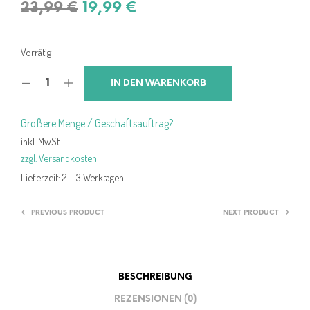
Ursprünglicher
Aktueller
23,99
€
19,99
€
Preis
Preis
war:
ist:
Vorrätig
23,99 €
19,99 €.
IN DEN WARENKORB
Größere Menge / Geschäftsauftrag?
inkl. MwSt.
zzgl. Versandkosten
Lieferzeit:
2 – 3 Werktagen
PREVIOUS PRODUCT
NEXT PRODUCT
BESCHREIBUNG
REZENSIONEN (0)