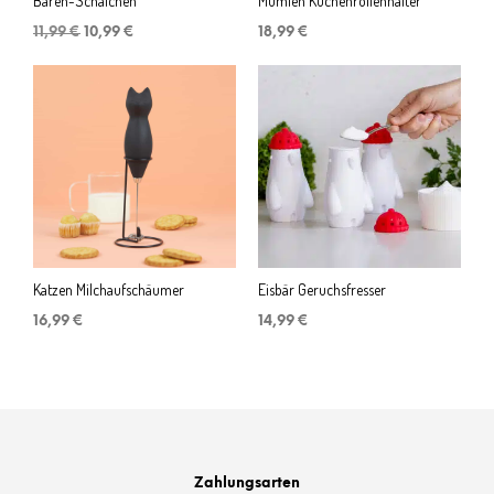
Bären-Schälchen
Mumien Küchenrollenhalter
Ursprünglicher
Aktueller
11,99
€
10,99
€
18,99
€
Preis
Preis
war:
ist:
11,99 €
10,99 €.
Katzen Milchaufschäumer
Eisbär Geruchsfresser
16,99
€
14,99
€
Zahlungsarten