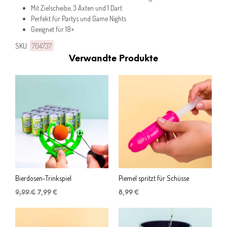
Mit Zielscheibe, 3 Äxten und 1 Dart
Perfekt für Partys und Game Nights
Geeignet für 18+
SKU:
704737
Verwandte Produkte
Bierdosen-Trinkspiel
Piemel spritzt für Schüsse
Ursprünglicher
Aktueller
9,99
€
7,99
€
8,99
€
Preis
Preis
war:
ist:
9,99 €
7,99 €.