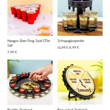
Hexagon-Beer-Pong-Spiel (37er-
Schnapsglasspender
Set)
Ursprünglicher
Aktueller
12,99
€
8,99
€
Preis
Preis
7,99
€
war:
ist:
12,99 €
8,99 €.
Roulette-Drinkspel
Beer o’clock Trinkspiel