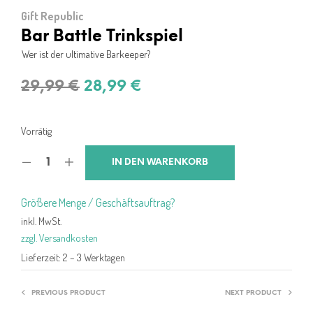
Gift Republic
Bar Battle Trinkspiel
Wer ist der ultimative Barkeeper?
Ursprünglicher
Aktueller
29,99
€
28,99
€
Preis
Preis
war:
ist:
Vorrätig
29,99 €
28,99 €.
IN DEN WARENKORB
Größere Menge / Geschäftsauftrag?
inkl. MwSt.
zzgl. Versandkosten
Lieferzeit:
2 – 3 Werktagen
PREVIOUS PRODUCT
NEXT PRODUCT