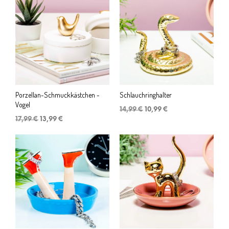
14,99 €
12,99 €.
Porzellan-Schmuckkästchen -
Schlauchringhalter
Vogel
Ursprünglicher
Aktueller
14,99
€
10,99
€
Ursprünglicher
Aktueller
Preis
Preis
17,99
€
13,99
€
Preis
Preis
war:
ist:
war:
ist:
14,99 €
10,99 €.
17,99 €
13,99 €.