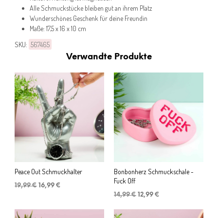
Alle Schmuckstücke bleiben gut an ihrem Platz
Wunderschönes Geschenk für deine Freundin
Maße: 17,5 x 16 x 10 cm
SKU:
567465
Verwandte Produkte
Peace Out Schmuckhalter
Bonbonherz Schmuckschale -
Fuck Off
Ursprünglicher
Aktueller
19,99
€
16,99
€
Preis
Preis
Ursprünglicher
Aktueller
14,99
€
12,99
€
war:
ist:
Preis
Preis
19,99 €
16,99 €.
war:
ist: