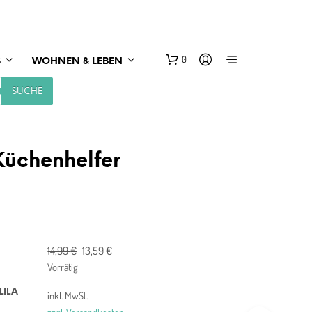
0
S
WOHNEN & LEBEN
SUCHE
üchenhelfer
Ursprünglicher
Aktueller
14,99
€
13,59
€
Preis
Preis
Vorrätig
war:
ist:
LILA
inkl. MwSt.
14,99 €
13,59 €.