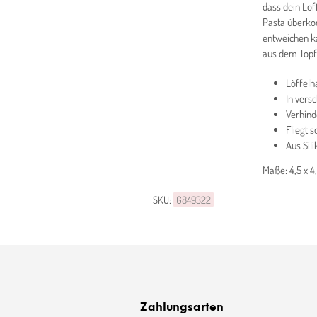
dass dein Löf
Pasta überkoc
entweichen ka
aus dem Topf 
Löffelh
In vers
Verhind
Fliegt s
Aus Sili
Maße: 4,5 x 4
SKU:
G849322
Zahlungsarten