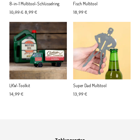
8-in-1 Multitool-Schlüsselring
Fisch Multitool
Ursprünglicher
Aktueller
10,99
€
8,99
€
18,99
€
Preis
Preis
war:
ist:
10,99 €
8,99 €.
LKW-Toolkit
Super Dad Multitool
14,99
€
13,99
€