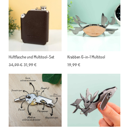
Hüftflasche und Multitool-Set
Krabben 6-in-1 Multitool
Ursprünglicher
Aktueller
34,99
€
31,99
€
19,99
€
Preis
Preis
war:
ist:
34,99 €
31,99 €.