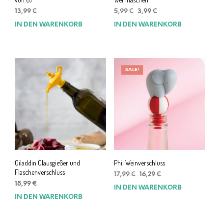
Ursprünglicher
Aktueller
13,99
€
5,99
€
3,99
€
Preis
Preis
IN DEN WARENKORB
IN DEN WARENKORB
war:
ist:
5,99 €
3,99 €.
SALE!
Oiladdin Ölausgießer und
Phil Weinverschluss
Flaschenverschluss
Ursprünglicher
Aktueller
17,99
€
16,29
€
Preis
Preis
15,99
€
IN DEN WARENKORB
war:
ist:
IN DEN WARENKORB
17,99 €
16,29 €.