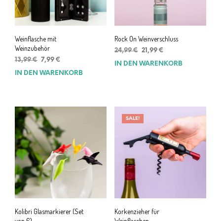
Weinflasche mit
Rock On Weinverschluss
Weinzubehör
Ursprünglicher
Aktueller
24,99
€
21,99
€
Ursprünglicher
Aktueller
Preis
Preis
13,99
€
7,99
€
IN DEN WARENKORB
Preis
Preis
war:
ist:
IN DEN WARENKORB
war:
ist:
24,99 €
21,99 €.
13,99 €
7,99 €.
SALE!
Kolibri Glasmarkierer (Set
Korkenzieher für
von 6)
Weinflaschen