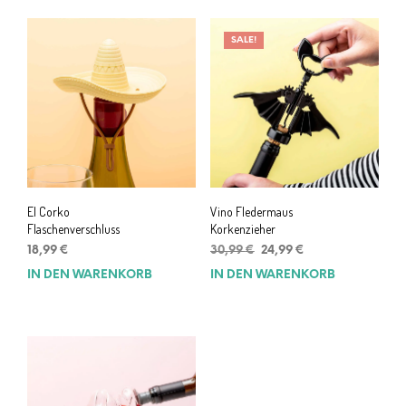
SALE!
El Corko
Vino Fledermaus
Flaschenverschluss
Korkenzieher
Ursprünglicher
Aktueller
18,99
€
30,99
€
24,99
€
Preis
Preis
IN DEN WARENKORB
IN DEN WARENKORB
war:
ist:
30,99 €
24,99 €.