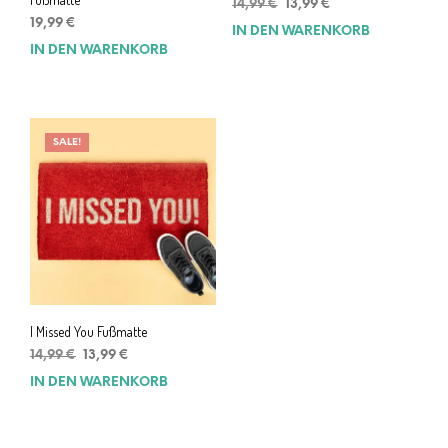
Ursprünglicher
Aktueller
14,99
€
13,99
€
Preis
Preis
19,99
€
IN DEN WARENKORB
war:
ist:
IN DEN WARENKORB
14,99 €
13,99 €.
SALE!
I Missed You Fußmatte
Ursprünglicher
Aktueller
14,99
€
13,99
€
Preis
Preis
IN DEN WARENKORB
war:
ist:
14,99 €
13,99 €.